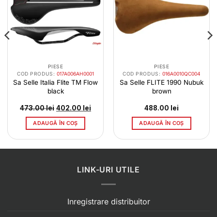
PIESE
PIESE
COD PRODUS:
017A006AH0001
COD PRODUS:
016A0010QC004
Sa Selle Italia Flite TM Flow
Sa Selle FLITE 1990 Nubuk
black
brown
Prețul
Prețul
473.00
lei
402.00
lei
488.00
lei
inițial
curent
a
este:
ADAUGĂ ÎN COȘ
ADAUGĂ ÎN COȘ
fost:
402.00 lei.
473.00 lei.
LINK-URI UTILE
Inregistrare distribuitor