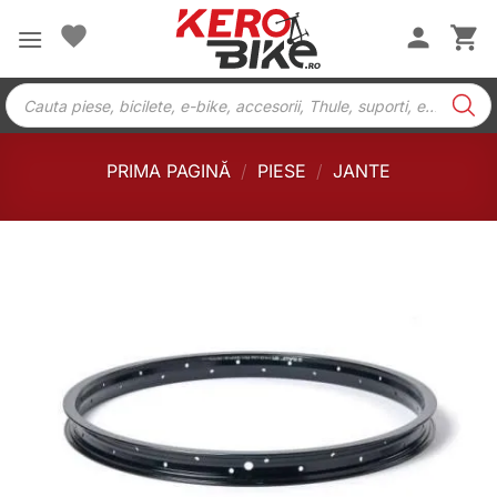
Skip
to
content
Products
search
PRIMA PAGINĂ
/
PIESE
/
JANTE