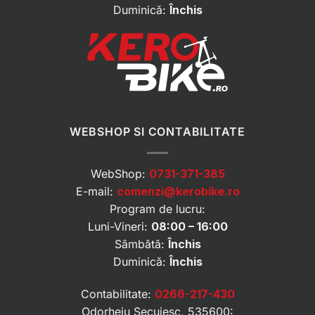
Duminică:
Închis
WEBSHOP SI CONTABILITATE
WebShop:
0731-371-385
E-mail:
comenzi@kerobike.ro
Program de lucru:
Luni-Vineri:
08:00 – 16:00
Sâmbătă:
Închis
Duminică:
Închis
Contabilitate:
0266-217-430
Odorheiu Secuiesc, 535600: