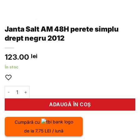
Janta Salt AM 48H perete simplu
drept negru 2012
123.00
lei
În stoc
Cantitate Janta Salt AM 48H perete simplu drept negru 201
ADAUGĂ ÎN COȘ
Cumpără cu
de la 7.75 LEI / lună