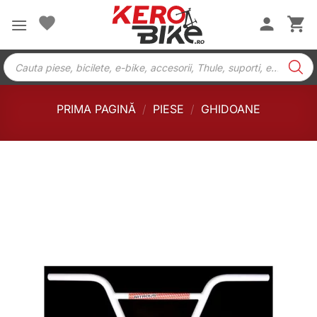
Skip
to
content
Products
search
PRIMA PAGINĂ
/
PIESE
/
GHIDOANE