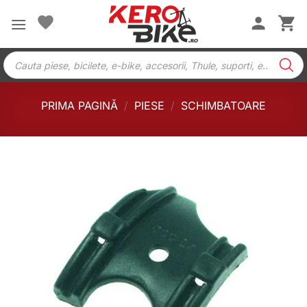
Skip
to
content
Products
search
PRIMA PAGINĂ
/
PIESE
/
SCHIMBATOARE