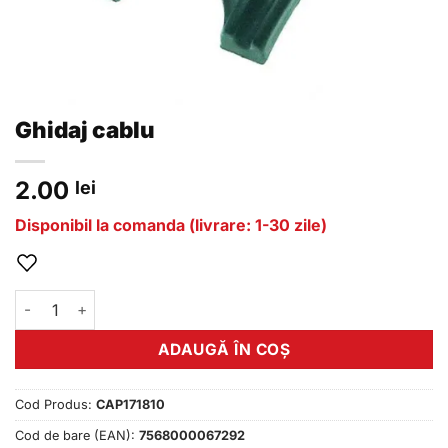
Ghidaj cablu
2.00
lei
Disponibil la comanda (livrare: 1-30 zile)
Cantitate Ghidaj cablu
ADAUGĂ ÎN COȘ
Cod Produs:
CAP171810
Cod de bare (EAN):
7568000067292