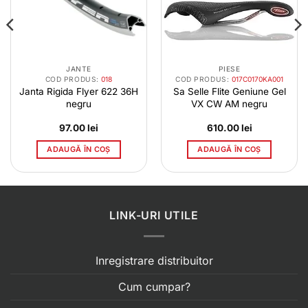
JANTE
PIESE
COD PRODUS:
018
COD PRODUS:
017C0170KA001
Janta Rigida Flyer 622 36H
Sa Selle Flite Geniune Gel
negru
VX CW AM negru
97.00
lei
610.00
lei
ADAUGĂ ÎN COȘ
ADAUGĂ ÎN COȘ
LINK-URI UTILE
Inregistrare distribuitor
Cum cumpar?