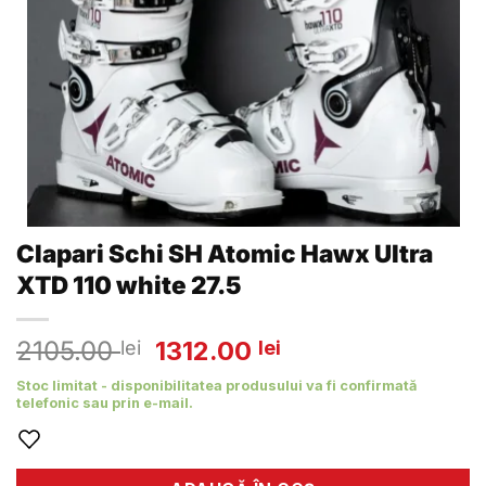
Clapari Schi SH Atomic Hawx Ultra
XTD 110 white 27.5
Prețul
Prețul
2105.00
1312.00
lei
lei
inițial
curent
Stoc limitat - disponibilitatea produsului va fi confirmată
a
este:
telefonic sau prin e-mail.
fost:
1312.00 lei.
2105.00 lei.