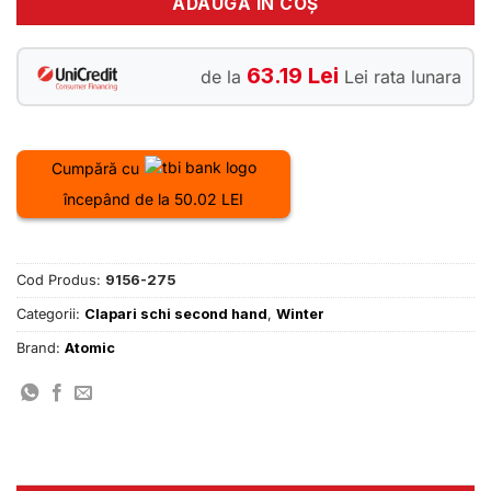
ADAUGĂ ÎN COȘ
63.19 Lei
de la
Lei rata lunara
Cumpără cu
începând de la 50.02 LEI
Cod Produs:
9156-275
Categorii:
Clapari schi second hand
,
Winter
Brand:
Atomic