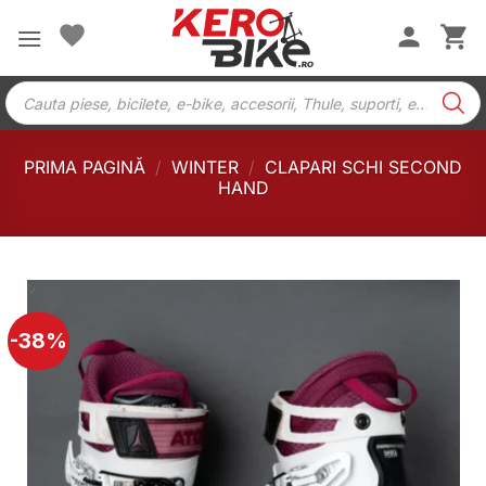
Skip
to
content
Products
search
PRIMA PAGINĂ
/
WINTER
/
CLAPARI SCHI SECOND
HAND
-38%