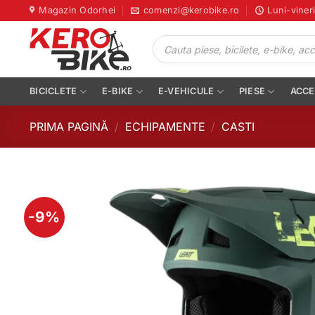
Skip
Magazin Odorhei
comenzi@kerobike.ro
Luni-viner
to
Products
content
search
BICICLETE
E-BIKE
E-VEHICULE
PIESE
ACCE
PRIMA PAGINĂ
/
ECHIPAMENTE
/
CASTI
-9%