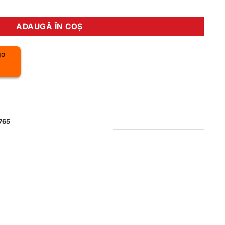
vity 1.0 verde Ivy S
ADAUGĂ ÎN COȘ
765