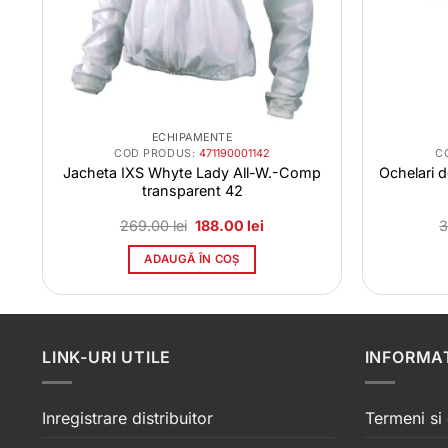
ECHIPAMENTE
COD PRODUS:
471190001142
C
g
Jacheta IXS Whyte Lady All-W.-Comp
Ochelari 
transparent 42
Prețul
Prețul
269.00
lei
188.00
lei
3
inițial
curent
a
este:
ADAUGĂ ÎN COȘ
ei.
fost:
188.00 lei.
269.00 lei.
LINK-URI UTILE
INFORMAT
Inregistrare distribuitor
Termeni si 