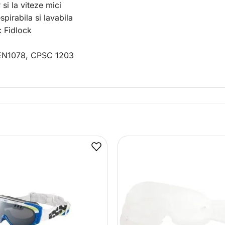
 si la viteze mici
pirabila si lavabila
c Fidlock
EN1078, CPSC 1203