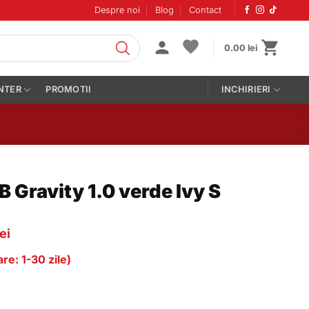
Despre noi
Blog
Contact
0.00
lei
NTER
PROMOTII
INCHIRIERI
 Gravity 1.0 verde Ivy S
Prețul
lei
curent
re: 1-30 zile)
este:
614.00 lei.
ei.