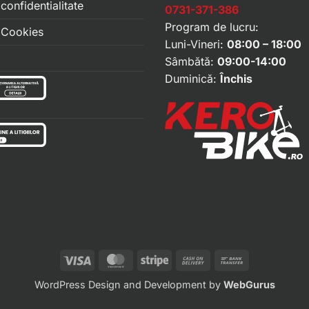
 confidentialitate
0731-371-386
Program de lucru:
e Cookies
Luni-Vineri:
08:00 – 18:00
Sâmbătă:
09:00-14:00
Duminică:
Închis
Visa
MasterCard
Stripe
Cash
Bank
On
Transfer
WordPress Design and Development by
WebGurus
Delivery