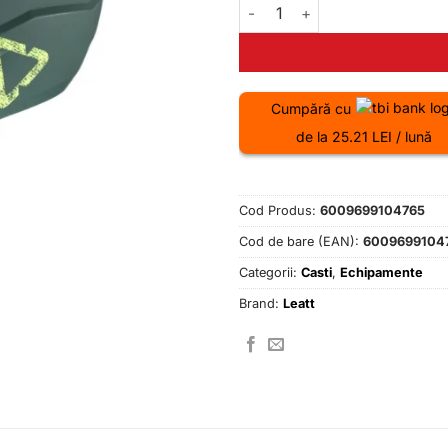
Cantitate Casca Leatt MTB Gra
Cumpără cu
de la 25.21 LEI / lună
Cod Produs:
6009699104765
Cod de bare (EAN):
6009699104
Categorii:
Casti
,
Echipamente
Brand:
Leatt