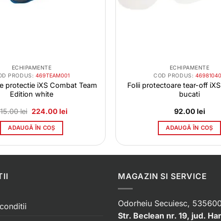
ECHIPAMENTE
ECHIPAMENTE
OD PRODUS:
469TEAM001
COD PRODUS:
46981040
de protectie iXS Combat Team
Folii protectoare tear-off iX
Edition white
bucati
Prețul
Prețul
15.00
lei
224.00
lei
92.00
lei
inițial
curent
a
este:
ADAUGĂ ÎN COȘ
ADAUGĂ ÎN COȘ
fost:
224.00 lei.
315.00 lei.
II
MAGAZIN SI SERVICE
Odorheiu Secuiesc, 535600
conditii
Str. Beclean nr. 19, jud. Ha