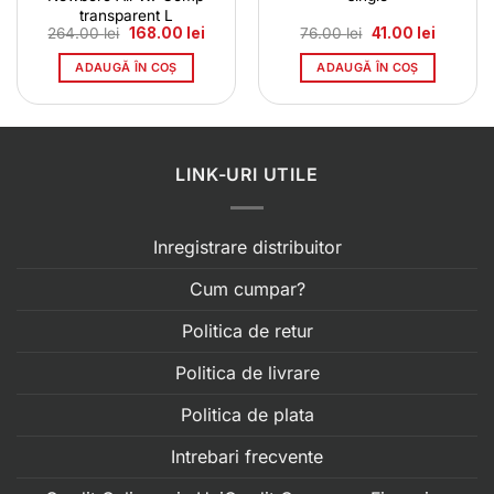
transparent L
l
Prețul
Prețul
Prețul
Prețul
264.00
lei
168.00
lei
76.00
lei
41.00
lei
t
inițial
curent
inițial
curent
a
este:
a
este:
ADAUGĂ ÎN COȘ
ADAUGĂ ÎN COȘ
0 lei.
fost:
168.00 lei.
fost:
41.00 lei
264.00 lei.
76.00 lei.
LINK-URI UTILE
Inregistrare distribuitor
Cum cumpar?
Politica de retur
Politica de livrare
Politica de plata
Intrebari frecvente