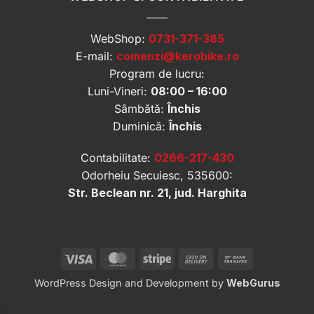
WebShop:
0731-371-385
E-mail:
comenzi@kerobike.ro
Program de lucru:
Luni-Vineri:
08:00 – 16:00
Sâmbătă:
Închis
Duminică:
Închis
Contabilitate:
0266-217-430
Odorheiu Secuiesc, 535600:
Str. Beclean nr. 21, jud. Harghita
Visa
MasterCard
Stripe
Cash
Bank
On
Transfer
WordPress Design and Development by
WebGurus
Delivery
|