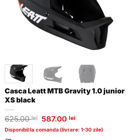
Casca Leatt MTB Gravity 1.0 junior
XS black
Prețul
Prețul
625.00
587.00
lei
lei
inițial
curent
Disponibil la comanda (livrare: 1-30 zile)
a
este: