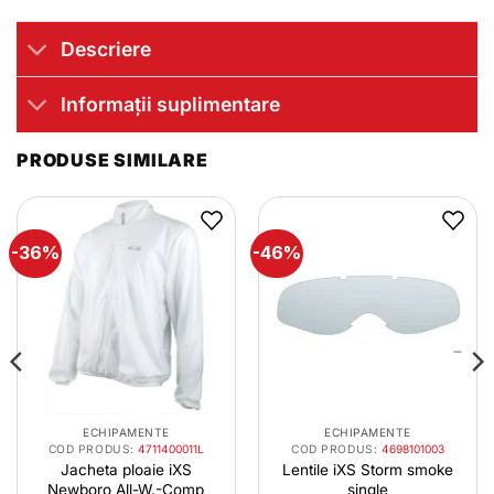
Descriere
Informații suplimentare
PRODUSE SIMILARE
-36%
-46%
ECHIPAMENTE
ECHIPAMENTE
COD PRODUS:
4711400011L
COD PRODUS:
4698101003
Jacheta ploaie iXS
Lentile iXS Storm smoke
Newboro All-W.-Comp
single