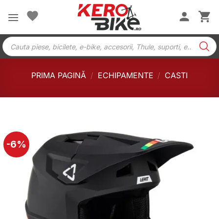
Skip
to
content
Products
search
PRIMA PAGINĂ
/
ECHIPAMENTE
/
CASTI
-6%