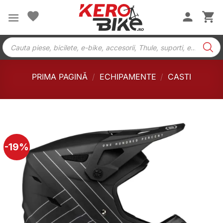
Skip
to
content
Products
search
PRIMA PAGINĂ
/
ECHIPAMENTE
/
CASTI
-19%