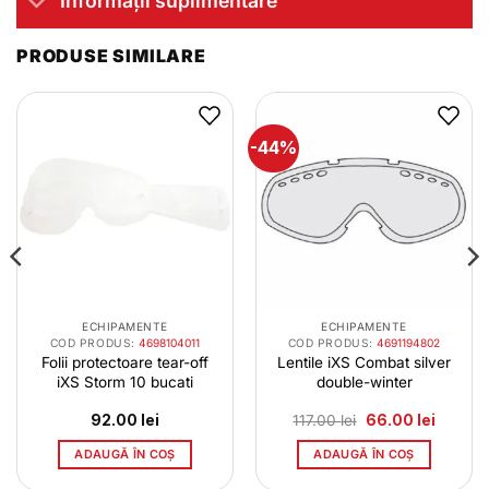
Informații suplimentare
PRODUSE SIMILARE
-44%
ECHIPAMENTE
ECHIPAMENTE
COD PRODUS:
4698104011
COD PRODUS:
4691194802
Folii protectoare tear-off
Lentile iXS Combat silver
iXS Storm 10 bucati
double-winter
Prețul
Prețul
92.00
lei
117.00
lei
66.00
lei
inițial
curent
a
este:
ADAUGĂ ÎN COȘ
ADAUGĂ ÎN COȘ
fost:
66.00 le
117.00 lei.