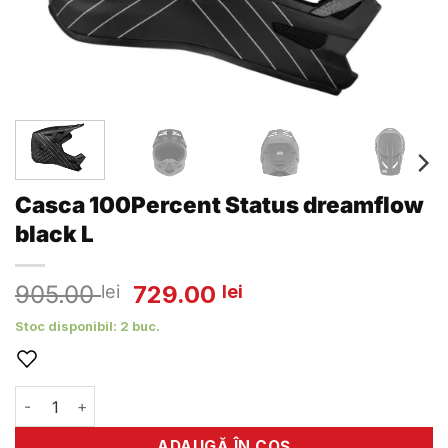
Casca 100Percent Status dreamflow
black L
Prețul
Prețul
905.00
729.00
lei
lei
inițial
curent
Stoc disponibil: 2 buc.
a
este:
fost:
729.00 lei.
905.00 lei.
Cantitate Casca 100Percent Status dreamflow black L
ADAUGĂ ÎN COȘ