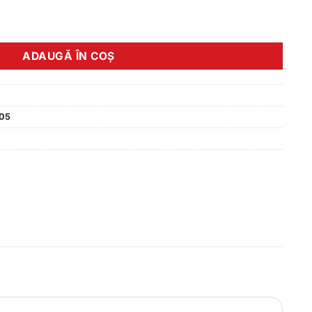
.
 3/8 37/44-288/305 DV 35 mm
ADAUGĂ ÎN COȘ
05