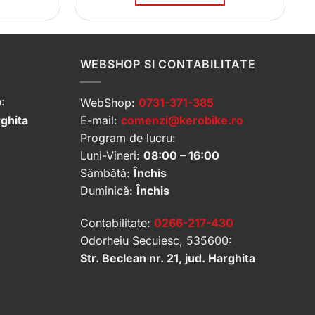
WEBSHOP SI CONTABILITATE
:
WebShop:
0731-371-385
rghita
E-mail:
comenzi@kerobike.ro
Program de lucru:
Luni-Vineri:
08:00 – 16:00
Sâmbătă:
Închis
Duminică:
Închis
Contabilitate:
0266-217-430
Odorheiu Secuiesc, 535600:
Str. Beclean nr. 21, jud. Harghita