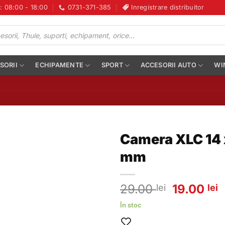
i: 08:00 - 18:00
0731-371-385
Inregistrare distribuitor
SORII
ECHIPAMENTE
SPORT
ACCESORII AUTO
WI
Camera XLC 14 
mm
Prețul
P
29.00
19.00
lei
lei
inițial
c
În stoc
a
e
fost:
1