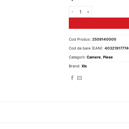
29.00 lei
Cantitate Camera XLC 14 x 1
Cod Produs:
2508140000
Cod de bare (EAN):
40321917774
Categorii:
Camere
,
Piese
Brand:
Xlc