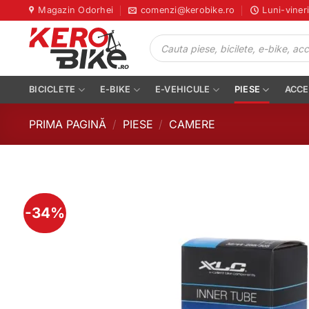
Skip
Magazin Odorhei
comenzi@kerobike.ro
Luni-viner
to
Products
content
search
BICICLETE
E-BIKE
E-VEHICULE
PIESE
ACCE
PRIMA PAGINĂ
/
PIESE
/
CAMERE
-34%