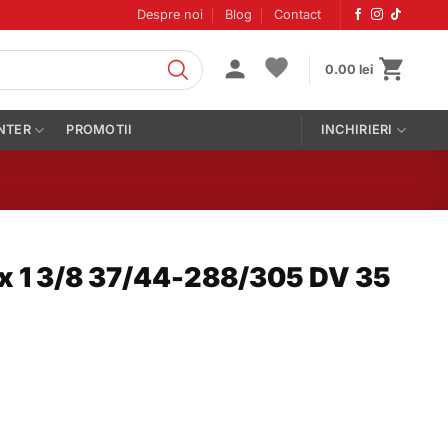
Despre noi
Blog
Contact
0.00
lei
NTER
PROMOTII
INCHIRIERI
x 1 3/8 37/44-288/305 DV 35
rețul
urent
ste:
9.00 lei.