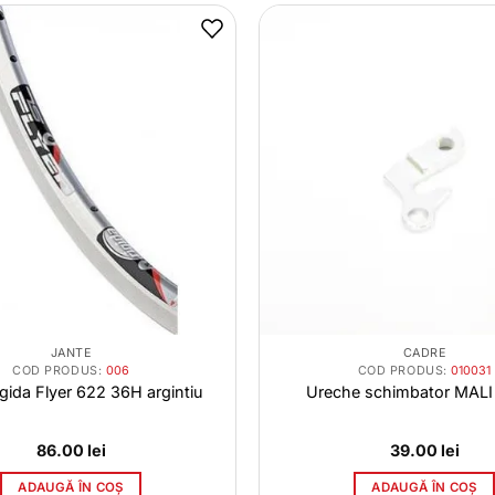
JANTE
CADRE
COD PRODUS:
006
COD PRODUS:
010031
gida Flyer 622 36H argintiu
Ureche schimbator MALI
86.00
lei
39.00
lei
ADAUGĂ ÎN COȘ
ADAUGĂ ÎN COȘ