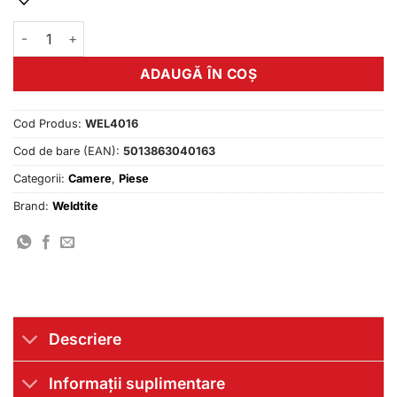
Cantitate Camera antipana 700x19c - 25c Presta Weldtite
ADAUGĂ ÎN COȘ
Cod Produs:
WEL4016
Cod de bare (EAN):
5013863040163
Categorii:
Camere
,
Piese
Brand:
Weldtite
Descriere
Informații suplimentare