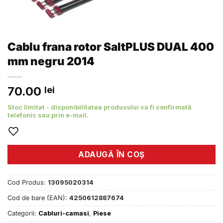
Cablu frana rotor SaltPLUS DUAL 400
mm negru 2014
70.00
lei
Stoc limitat - disponibilitatea produsului va fi confirmată
telefonic sau prin e-mail.
ADAUGĂ ÎN COȘ
Cod Produs:
13095020314
Cod de bare (EAN):
4250612887674
Categorii:
Cabluri-camasi
,
Piese