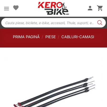
Skip
to
content
Products
search
PRIMA PAGINĂ
/
PIESE
/
CABLURI-CAMASI