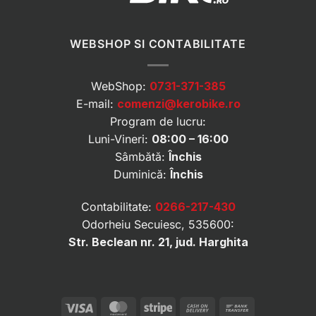
WEBSHOP SI CONTABILITATE
WebShop:
0731-371-385
E-mail:
comenzi@kerobike.ro
Program de lucru:
Luni-Vineri:
08:00 – 16:00
Sâmbătă:
Închis
Duminică:
Închis
Contabilitate:
0266-217-430
Odorheiu Secuiesc, 535600:
Str. Beclean nr. 21, jud. Harghita
Visa
MasterCard
Stripe
Cash
Bank