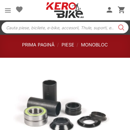
Skip
to
content
Products
search
PRIMA PAGINĂ
/
PIESE
/
MONOBLOC