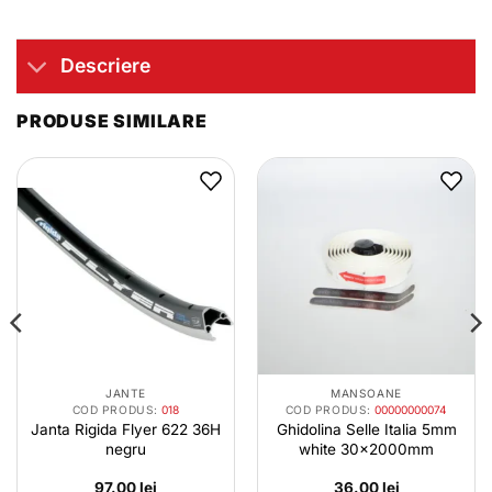
Descriere
PRODUSE SIMILARE
JANTE
MANSOANE
COD PRODUS:
018
COD PRODUS:
00000000074
Janta Rigida Flyer 622 36H
Ghidolina Selle Italia 5mm
negru
white 30x2000mm
97.00
lei
36.00
lei