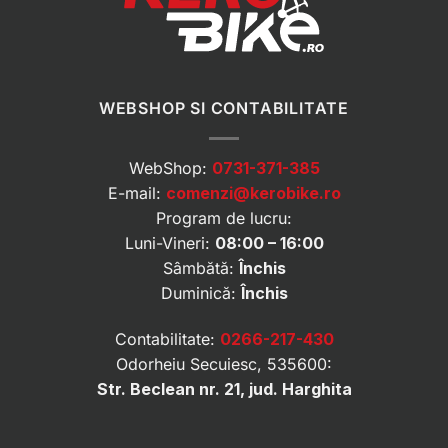
WEBSHOP SI CONTABILITATE
WebShop:
0731-371-385
E-mail:
comenzi@kerobike.ro
Program de lucru:
Luni-Vineri:
08:00 – 16:00
Sâmbătă:
Închis
Duminică:
Închis
Contabilitate:
0266-217-430
Odorheiu Secuiesc, 535600:
Str. Beclean nr. 21, jud. Harghita