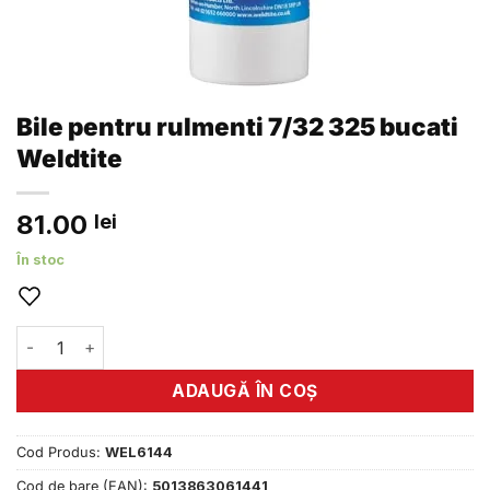
Bile pentru rulmenti 7/32 325 bucati
Weldtite
81.00
lei
În stoc
Cantitate Bile pentru rulmenti 7/32 325 bucati Weldtite
ADAUGĂ ÎN COȘ
Cod Produs:
WEL6144
Cod de bare (EAN):
5013863061441