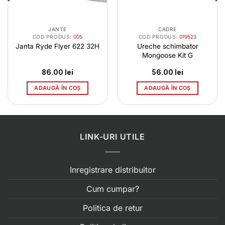
JANTE
CADRE
COD PRODUS:
005
COD PRODUS:
019523
Janta Ryde Flyer 622 32H
Ureche schimbator
Mongoose Kit G
86.00
lei
56.00
lei
ADAUGĂ ÎN COȘ
ADAUGĂ ÎN COȘ
LINK-URI UTILE
Inregistrare distribuitor
Cum cumpar?
Politica de retur