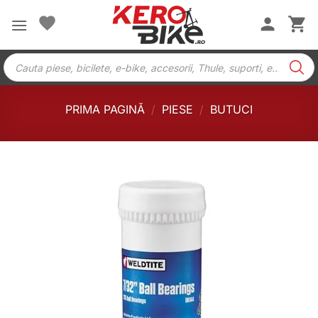
Skip
to
content
Products
search
PRIMA PAGINĂ
/
PIESE
/
BUTUCI