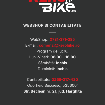
WEBSHOP SI CONTABILITATE
WebShop:
0731-371-385
E-mail:
comenzi@kerobike.ro
Program de lucru:
Luni-Vineri:
08:00 – 16:00
Sâmbătă:
Închis
Duminică:
Închis
Contabilitate:
0266-217-430
Odorheiu Secuiesc, 535600:
Str. Beclean nr. 21, jud. Harghita