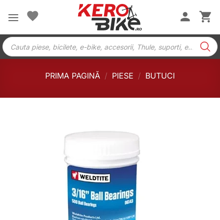
Skip
to
content
Products
search
PRIMA PAGINĂ
/
PIESE
/
BUTUCI