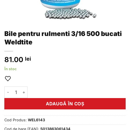
Bile pentru rulmenti 3/16 500 bucati
Weldtite
81.00
lei
În stoc
Cantitate Bile pentru rulmenti 3/16 500 bucati Weldtite
ADAUGĂ ÎN COȘ
Cod Produs:
WEL6143
Cod de bare (EAN):
5013863061434