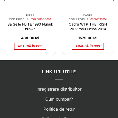
PIESE
CADRE
COD PRODUS:
016A0010QC004
COD PRODUS:
02001090714
Sa Selle FLITE 1990 Nubuk
Cadru WTP THE IRISH
brown
20.9 rosu lucios 2014
488.00
lei
1579.00
lei
ADAUGĂ ÎN COȘ
ADAUGĂ ÎN COȘ
LINK-URI UTILE
Inregistrare distribuitor
Cum cumpar?
Politica de retur