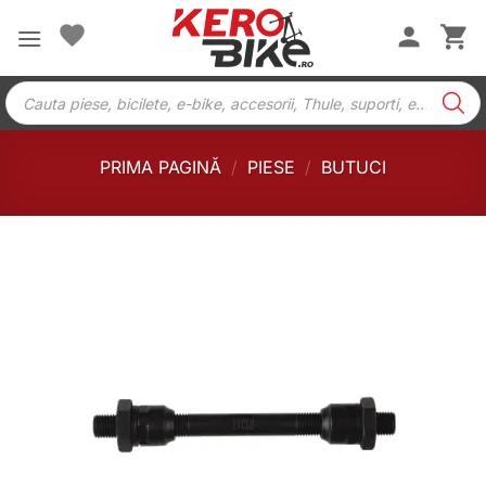
Skip
to
content
Products
search
PRIMA PAGINĂ
/
PIESE
/
BUTUCI