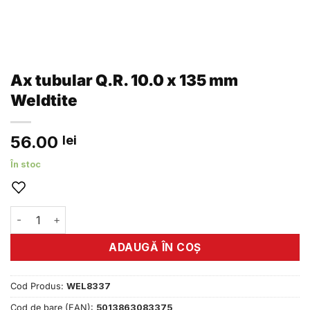
Ax tubular Q.R. 10.0 x 135 mm
Weldtite
56.00
lei
În stoc
Cantitate Ax tubular Q.R. 10.0 x 135 mm Weldtite
ADAUGĂ ÎN COȘ
Cod Produs:
WEL8337
Cod de bare (EAN):
5013863083375