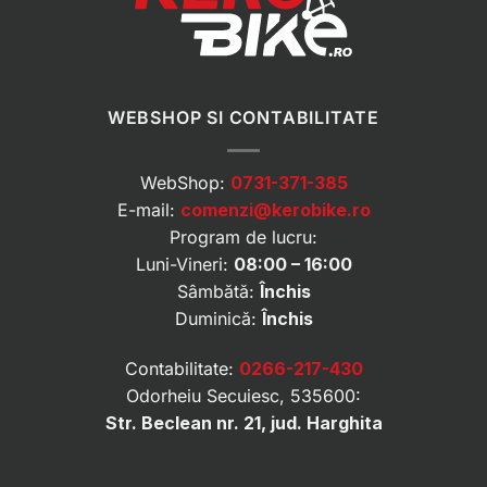
WEBSHOP SI CONTABILITATE
WebShop:
0731-371-385
E-mail:
comenzi@kerobike.ro
Program de lucru:
Luni-Vineri:
08:00 – 16:00
Sâmbătă:
Închis
Duminică:
Închis
Contabilitate:
0266-217-430
Odorheiu Secuiesc, 535600:
Str. Beclean nr. 21, jud. Harghita