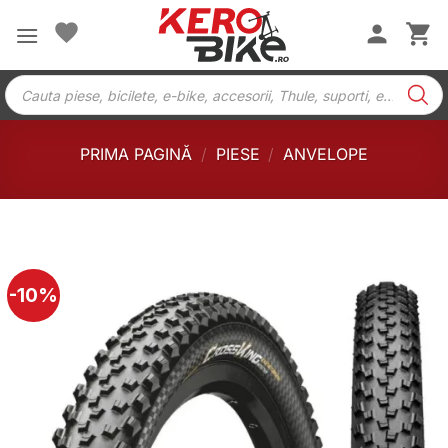
Skip
to
content
Products
search
PRIMA PAGINĂ
/
PIESE
/
ANVELOPE
-10%