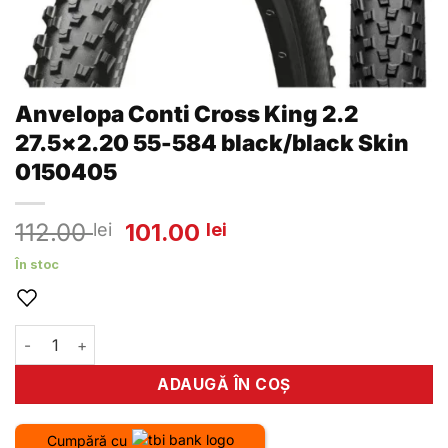
Anvelopa Conti Cross King 2.2
27.5×2.20 55-584 black/black Skin
0150405
Prețul
Prețul
112.00
101.00
lei
lei
inițial
curent
În stoc
a
este:
fost:
101.00 lei.
112.00 lei.
Cantitate Anvelopa Conti Cross King 2.2 27.5x2.20 55-584
ADAUGĂ ÎN COȘ
Cumpără cu