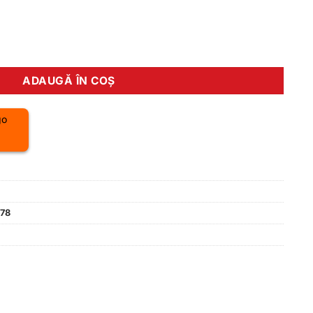
este:
300.00 lei.
lei.
 Maxxis HIGH ROAD HYPR/ZK/ONE70/TANWALL 170TPI foldabil 
ADAUGĂ ÎN COȘ
78