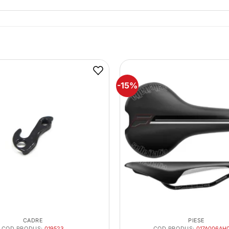
-15%
CADRE
PIESE
COD PRODUS:
019523
COD PRODUS:
017A006AH