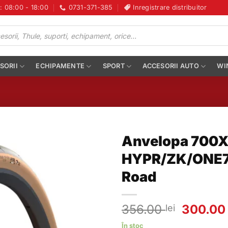
i: 08:00 - 18:00
0731-371-385
Inregistrare distribuitor
SORII
ECHIPAMENTE
SPORT
ACCESORII AUTO
WI
Anvelopa 700X
HYPR/ZK/ONE70
Road
Prețul
356.00
300.0
lei
inițial
În stoc