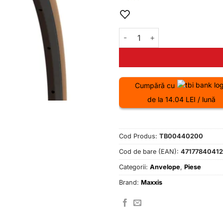
a
fost:
356.00 
Cantitate Anvelopa 700X25C
Cumpără cu
de la 14.04 LEI / lună
Cod Produs:
TB00440200
Cod de bare (EAN):
47177840412
Categorii:
Anvelope
,
Piese
Brand:
Maxxis