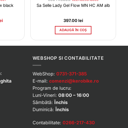
ow black
Sa Selle Lady Gel Flow MN HC AM alb
Prețul
ei
397.00
lei
curent
este:
ADAUGĂ ÎN COȘ
402.00 lei.
.
WEBSHOP SI CONTABILITATE
:
WebShop:
0731-371-385
rghita
E-mail:
comenzi@kerobike.ro
Program de lucru:
Luni-Vineri:
08:00 – 16:00
Sâmbătă:
Închis
Duminică:
Închis
Contabilitate:
0266-217-430