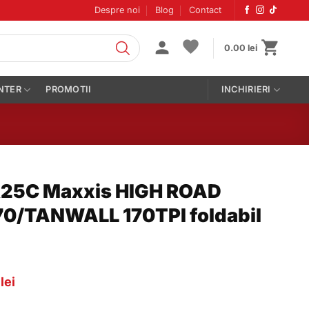
Despre noi
Blog
Contact
0.00
lei
NTER
PROMOTII
INCHIRIERI
25C Maxxis HIGH ROAD
/TANWALL 170TPI foldabil
Prețul
0
lei
curent