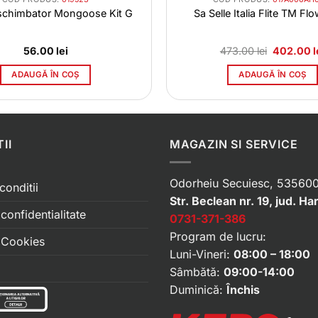
schimbator Mongoose Kit G
Sa Selle Italia Flite TM Fl
Prețul
56.00
lei
473.00
lei
402.00
l
inițial
a
ADAUGĂ ÎN COȘ
ADAUGĂ ÎN COȘ
fost:
473.00 lei
II
MAGAZIN SI SERVICE
Odorheiu Secuiesc, 535600
conditii
Str. Beclean nr. 19, jud. Ha
 confidentialitate
0731-371-386
Program de lucru:
e Cookies
Luni-Vineri:
08:00 – 18:00
Sâmbătă:
09:00-14:00
Duminică:
Închis