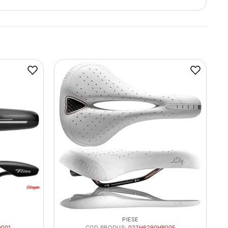
PIESE
0001
COD PRODUS:
022H6290HB005