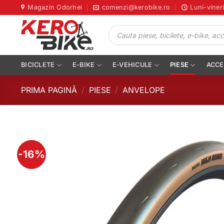
Skip
Magazin Odorhei
comenzi@kerobike.ro
Luni-viner
to
Products
content
search
BICICLETE
E-BIKE
E-VEHICULE
PIESE
ACCE
PRIMA PAGINĂ
/
PIESE
/
ANVELOPE
-16%