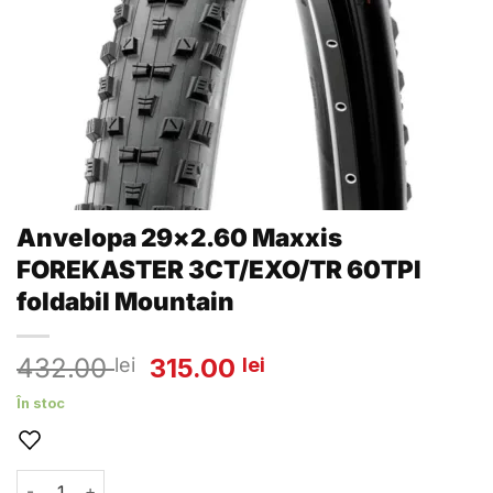
Anvelopa 29×2.60 Maxxis
FOREKASTER 3CT/EXO/TR 60TPI
foldabil Mountain
Prețul
Prețul
432.00
315.00
lei
lei
inițial
curent
În stoc
a
este:
fost:
315.00 lei.
432.00 lei.
Cantitate Anvelopa 29x2.60 Maxxis FOREKASTER 3CT/EXO/