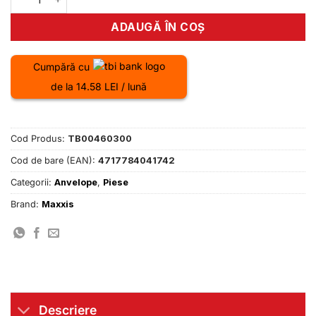
ADAUGĂ ÎN COȘ
Cumpără cu
de la 14.58 LEI / lună
Cod Produs:
TB00460300
Cod de bare (EAN):
4717784041742
Categorii:
Anvelope
,
Piese
Brand:
Maxxis
Descriere