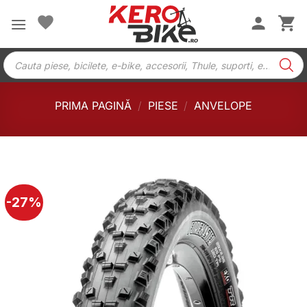
Skip
to
content
Products
search
PRIMA PAGINĂ
/
PIESE
/
ANVELOPE
-27%