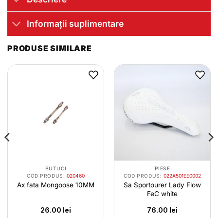
Informații suplimentare
PRODUSE SIMILARE
BUTUCI
PIESE
COD PRODUS:
020460
COD PRODUS:
022A501EE0002
Ax fata Mongoose 10MM
Sa Sportourer Lady Flow
FeC white
26.00
lei
76.00
lei