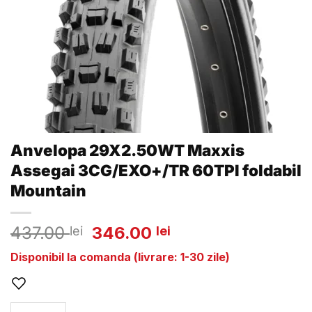
Anvelopa 29X2.50WT Maxxis
Assegai 3CG/EXO+/TR 60TPI foldabil
Mountain
Prețul
Prețul
437.00
346.00
lei
lei
inițial
curent
Disponibil la comanda (livrare: 1-30 zile)
a
este:
fost:
346.00 lei.
437.00 lei.
Cantitate Anvelopa 29X2.50WT Maxxis Assegai 3CG/EXO+/