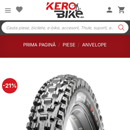
Skip
to
content
Products
search
PRIMA PAGINĂ
/
PIESE
/
ANVELOPE
-21%