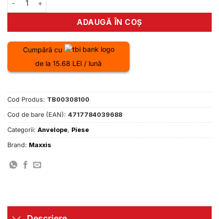
ADAUGĂ ÎN COȘ
Cumpără cu
de la 15.68 LEI / lună
Cod Produs:
TB00308100
Cod de bare (EAN):
4717784039688
Categorii:
Anvelope
,
Piese
Brand:
Maxxis
Descriere