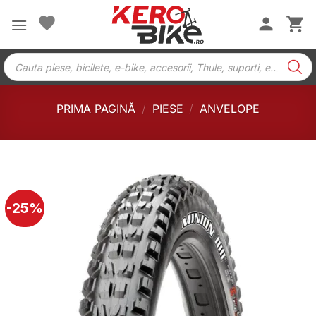
Skip
to
content
Products
search
PRIMA PAGINĂ
/
PIESE
/
ANVELOPE
-25%