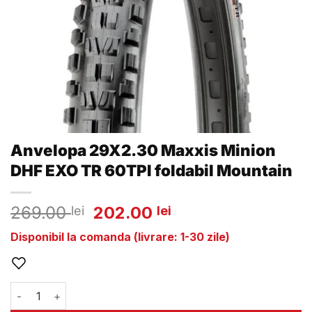
Anvelopa 29X2.30 Maxxis Minion
DHF EXO TR 60TPI foldabil Mountain
Prețul
Prețul
269.00
202.00
lei
lei
inițial
curent
Disponibil la comanda (livrare: 1-30 zile)
a
este:
fost:
202.00 lei.
269.00 lei.
Cantitate Anvelopa 29X2.30 Maxxis Minion DHF EXO TR 60T