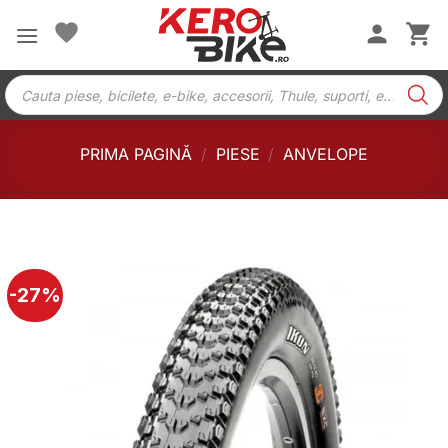
Skip
to
content
Products
search
PRIMA PAGINĂ
/
PIESE
/
ANVELOPE
-27%