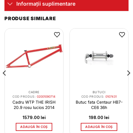
Informații suplimentare
PRODUSE SIMILARE
CADRE
BUTUCI
COD PRODUS:
02001090714
COD PRODUS:
0107431
Cadru WTP THE IRISH
Butuc fata Centaur HB7-
20.9 rosu lucios 2014
CE6 36h
1579.00
lei
198.00
lei
ADAUGĂ ÎN COȘ
ADAUGĂ ÎN COȘ