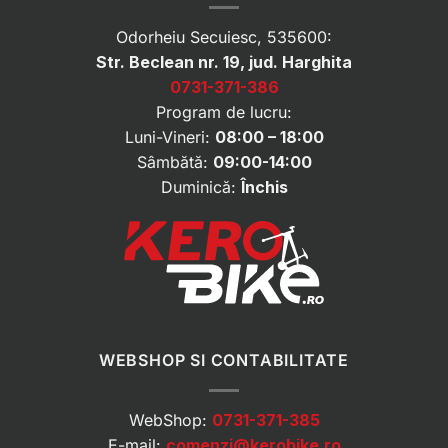
Odorheiu Secuiesc, 535600:
Str. Beclean nr. 19, jud. Harghita
0731-371-386
Program de lucru:
Luni-Vineri:
08:00 – 18:00
Sâmbătă:
09:00-14:00
Duminică:
Închis
WEBSHOP SI CONTABILITATE
WebShop:
0731-371-385
E-mail:
comenzi@kerobike.ro