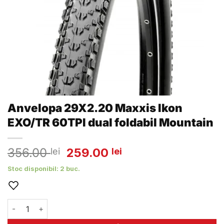
Anvelopa 29X2.20 Maxxis Ikon
EXO/TR 60TPI dual foldabil Mountain
Prețul
Prețul
356.00
259.00
lei
lei
inițial
curent
Stoc disponibil: 2 buc.
a
este:
fost:
259.00 lei.
356.00 lei.
Cantitate Anvelopa 29X2.20 Maxxis Ikon EXO/TR 60TPI dual