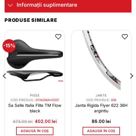
Informații suplimentare
PRODUSE SIMILARE
-15%
PIESE
JANTE
COD PRODUS:
017A006AH0001
COD PRODUS:
006
Sa Selle Italia Flite TM Flow
Janta Rigida Flyer 622 36H
black
argintiu
Prețul
Prețul
473.00
lei
402.00
lei
86.00
lei
inițial
curent
a
este:
ADAUGĂ ÎN COȘ
ADAUGĂ ÎN COȘ
fost:
402.00 lei.