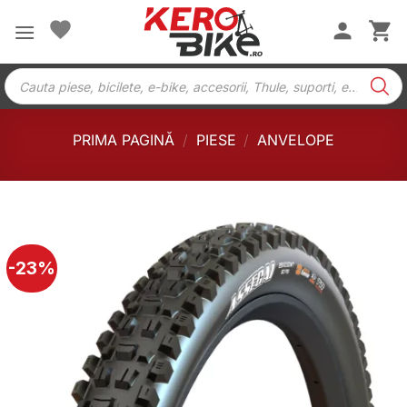
Skip
to
content
Products
search
PRIMA PAGINĂ
/
PIESE
/
ANVELOPE
-23%