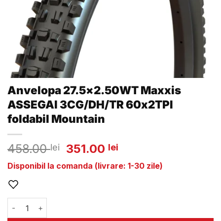
Anvelopa 27.5×2.50WT Maxxis
ASSEGAI 3CG/DH/TR 60x2TPI
foldabil Mountain
Prețul
Prețul
458.00
351.00
lei
lei
inițial
curent
Disponibil la comanda (livrare: 1-30 zile)
a
este:
fost:
351.00 lei.
458.00 lei.
Cantitate Anvelopa 27.5x2.50WT Maxxis ASSEGAI 3CG/DH/