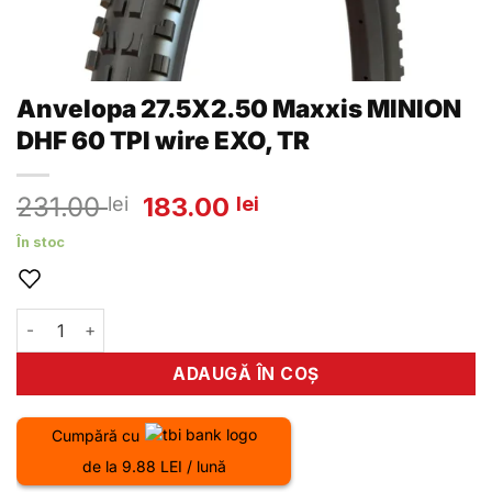
Anvelopa 27.5X2.50 Maxxis MINION
DHF 60 TPI wire EXO, TR
Prețul
Prețul
231.00
183.00
lei
lei
inițial
curent
În stoc
a
este:
fost:
183.00 lei.
231.00 lei.
Cantitate Anvelopa 27.5X2.50 Maxxis MINION DHF 60 TPI w
ADAUGĂ ÎN COȘ
Cumpără cu
de la 9.88 LEI / lună