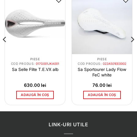
PIESE
PIESE
COD PRODUS:
017G001JKA001
COD PRODUS:
022A501EE0002
Sa Selle Flite T.E.VX alb
Sa Sportourer Lady Flow
FeC white
630.00
lei
76.00
lei
ADAUGĂ ÎN COȘ
ADAUGĂ ÎN COȘ
LINK-URI UTILE