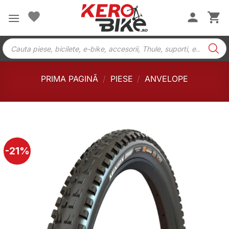
Skip
to
content
Products
search
PRIMA PAGINĂ
/
PIESE
/
ANVELOPE
-21%