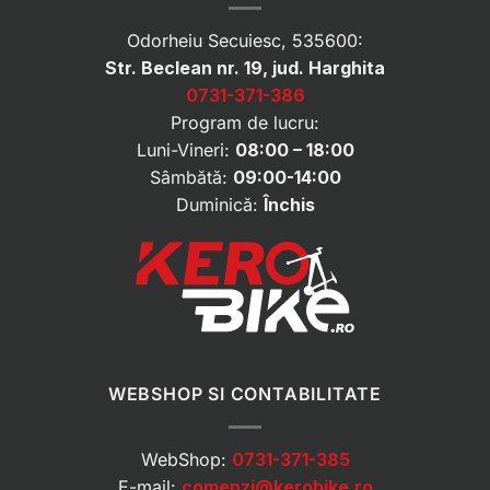
Odorheiu Secuiesc, 535600:
Str. Beclean nr. 19, jud. Harghita
0731-371-386
Program de lucru:
Luni-Vineri:
08:00 – 18:00
Sâmbătă:
09:00-14:00
Duminică:
Închis
WEBSHOP SI CONTABILITATE
WebShop:
0731-371-385
E-mail:
comenzi@kerobike.ro