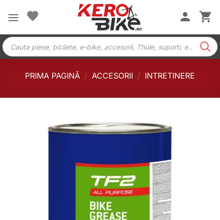
Skip
to
content
Products
search
PRIMA PAGINĂ
/
ACCESORII
/
INTRETINERE