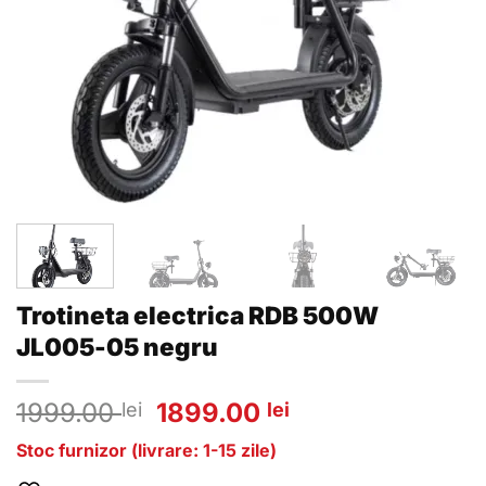
Trotineta electrica RDB 500W
JL005-05 negru
Prețul
Prețul
1999.00
1899.00
lei
lei
inițial
curent
Stoc furnizor (livrare: 1-15 zile)
a
este: