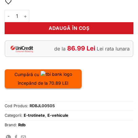
fost:
1899.00 lei.
1999.00 lei.
Cantitate Trotineta electrica RDB 500W JL005-05 negru
ADAUGĂ ÎN COȘ
86.99 Lei
de la
Lei rata lunara
Cumpără cu
începând de la 70.89 LEI
Cod Produs:
RDBJL00505
Categorii:
E-trotinete
,
E-vehicule
Brand:
Rdb