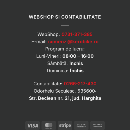
WEBSHOP SI CONTABILITATE
WebShop:
0731-371-385
E-mail:
comenzi@kerobike.ro
Program de lucru:
Luni-Vineri:
08:00 – 16:00
Sâmbătă:
Închis
Duminică:
Închis
Contabilitate:
0266-217-430
Odorheiu Secuiesc, 535600:
Str. Beclean nr. 21, jud. Harghita
Visa
MasterCard
Stripe
Cash
Bank