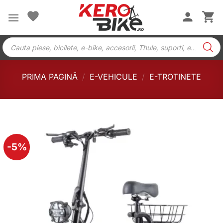
Skip
to
content
Products
search
PRIMA PAGINĂ
/
E-VEHICULE
/
E-TROTINETE
-5%