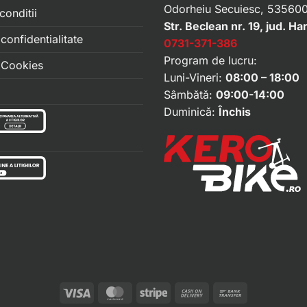
Odorheiu Secuiesc, 535600
conditii
Str. Beclean nr. 19, jud. Ha
 confidentialitate
0731-371-386
Program de lucru:
e Cookies
Luni-Vineri:
08:00 – 18:00
Sâmbătă:
09:00-14:00
Duminică:
Închis
Visa
MasterCard
Stripe
Cash
Bank