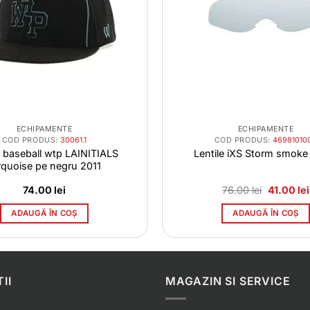
ECHIPAMENTE
ECHIPAMENTE
COD PRODUS:
30061.1
COD PRODUS:
46981010
 baseball wtp LAINITIALS
Lentile iXS Storm smoke 
rquoise pe negru 2011
Prețul
74.00
lei
76.00
lei
41.00
lei
inițial
a
ADAUGĂ ÎN COȘ
ADAUGĂ ÎN COȘ
fost:
76.00 lei.
II
MAGAZIN SI SERVICE