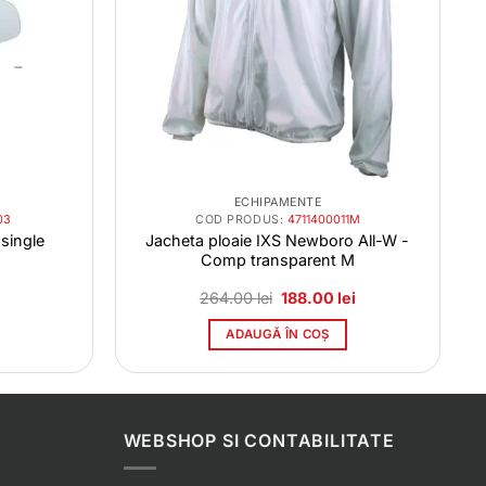
ECHIPAMENTE
03
COD PRODUS:
4711400011M
single
Jacheta ploaie IXS Newboro All-W -
Comp transparent M
Prețul
Prețul
Prețul
264.00
lei
188.00
lei
curent
inițial
curent
este:
a
este:
ADAUGĂ ÎN COȘ
41.00 lei.
fost:
188.00 lei.
264.00 lei.
WEBSHOP SI CONTABILITATE