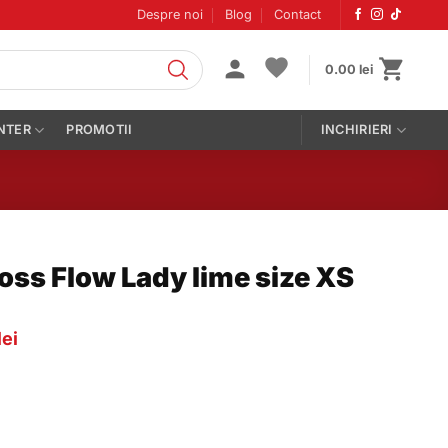
Despre noi
Blog
Contact
0.00
lei
NTER
PROMOTII
INCHIRIERI
oss Flow Lady lime size XS
Prețul
lei
curent
este:
164.00 lei.
lei.
low Lady lime size XS