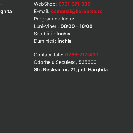
:
WebShop:
0731-371-385
rghita
E-mail:
comenzi@kerobike.ro
Program de lucru:
Luni-Vineri:
08:00 – 16:00
Sâmbătă:
Închis
Duminică:
Închis
Contabilitate:
0266-217-430
Odorheiu Secuiesc, 535600:
Str. Beclean nr. 21, jud. Harghita