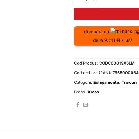
Cumpără cu
de la 9.21 LEI / lună
Cod Produs:
COD000019XSLM
Cod de bare (EAN):
7568000064
Categorii:
Echipamente
,
Tricouri
Brand:
Kross