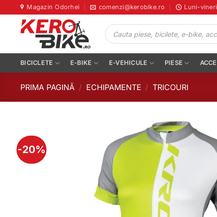
Skip
Magazin Odorhei
comenzi@kerobike.ro
Luni-viner
to
Products
content
search
BICICLETE
E-BIKE
E-VEHICULE
PIESE
ACCE
PRIMA PAGINĂ
/
ECHIPAMENTE
/
TRICOURI
-20%