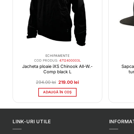
ECHIPAMENTE
COD PRODUS:
4712400003L
g
Jacheta ploaie iXS Chinook All-W.-
Sapca
Comp black L
tu
Prețul
Prețul
294.00
lei
219.00
lei
inițial
curent
a
este:
ADAUGĂ ÎN COȘ
ei.
fost:
219.00 lei.
294.00 lei.
LINK-URI UTILE
INFORMAT