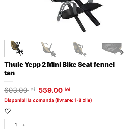
Thule Yepp 2 Mini Bike Seat fennel
tan
Prețul
Prețul
603.00
559.00
lei
lei
inițial
curent
Disponibil la comanda (livrare: 1-8 zile)
a
este:
fost:
559.00 lei.
603.00 lei.
Cantitate Thule Yepp 2 Mini Bike Seat fennel tan