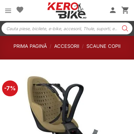
Skip
to
content
Products
search
PRIMA PAGINĂ
/
ACCESORII
/
SCAUNE COPII
-7%