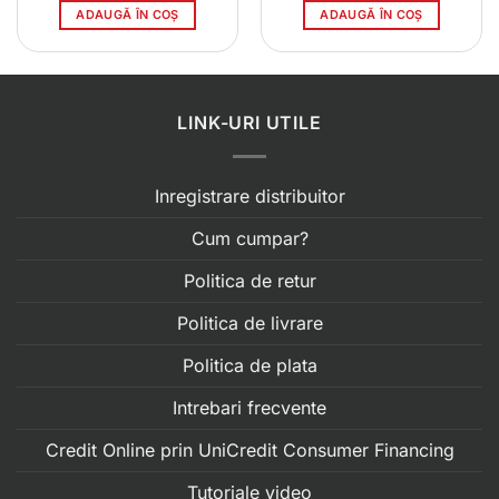
a
este:
ADAUGĂ ÎN COȘ
ADAUGĂ ÎN COȘ
0 lei.
fost:
457.00 
559.00 lei.
LINK-URI UTILE
Inregistrare distribuitor
Cum cumpar?
Politica de retur
Politica de livrare
Politica de plata
Intrebari frecvente
Credit Online prin UniCredit Consumer Financing
Tutoriale video