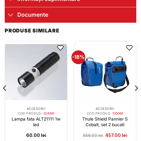
Documente
PRODUSE SIMILARE
-18%
ACCESORII
ACCESORII
COD PRODUS:
024691
COD PRODUS:
100066
Lampa fata ALT21111 1w
Thule Shield Pannier S
led
Cobalt, set 2 bucati
l
Prețul
Prețul
60.00
lei
559.00
lei
457.00
lei
t
inițial
curent