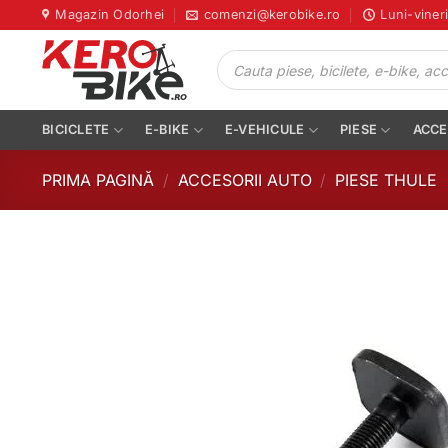
Skip
Magazin Odorhei
comenzi@kerobike.ro
Luni-viner
to
Products
content
search
BICICLETE
E-BIKE
E-VEHICULE
PIESE
ACCE
PRIMA PAGINĂ
/
ACCESORII AUTO
/
PIESE THULE