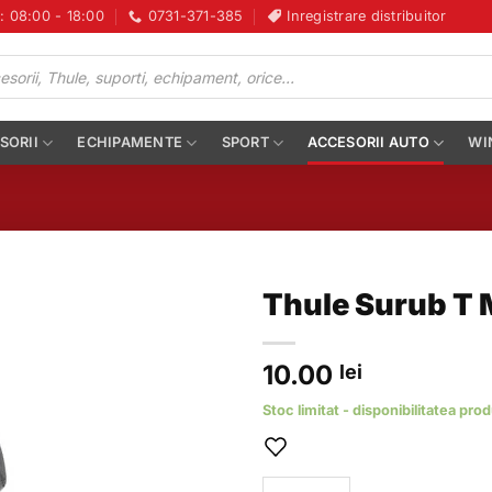
i: 08:00 - 18:00
0731-371-385
Inregistrare distribuitor
SORII
ECHIPAMENTE
SPORT
ACCESORII AUTO
WI
Thule Surub T
10.00
lei
Stoc limitat - disponibilitatea pro
Cantitate Thule Surub T M6X