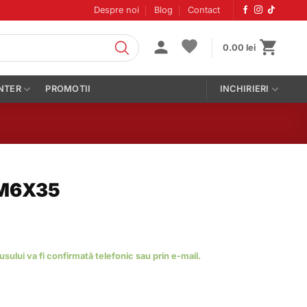
Despre noi
Blog
Contact
0.00
lei
NTER
PROMOTII
INCHIRIERI
 M6X35
dusului va fi confirmată telefonic sau prin e-mail.
35