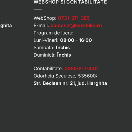
WEBSHOP SI CONTABILITATE
:
WebShop:
0731-371-385
rghita
E-mail:
comenzi@kerobike.ro
Program de lucru:
Luni-Vineri:
08:00 – 16:00
Sâmbătă:
Închis
Duminică:
Închis
Contabilitate:
0266-217-430
Odorheiu Secuiesc, 535600:
Str. Beclean nr. 21, jud. Harghita