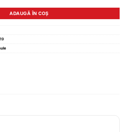
ADAUGĂ ÎN COȘ
19
hule