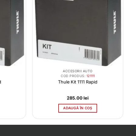
ACCESORII AUTO
COD PRODUS:
121111
d
Thule Kit 1111 Rapid
285.00
lei
ADAUGĂ ÎN COȘ