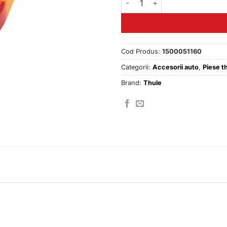
Cod Produs:
1500051160
Categorii:
Accesorii auto
,
Piese t
Brand:
Thule