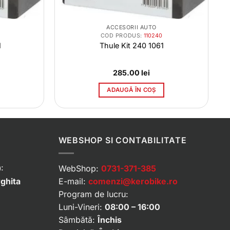
ACCESORII AUTO
COD PRODUS:
110240
1
Thule Kit 240 1061
285.00
lei
ADAUGĂ ÎN COȘ
WEBSHOP SI CONTABILITATE
:
WebShop:
0731-371-385
rghita
E-mail:
comenzi@kerobike.ro
Program de lucru:
Luni-Vineri:
08:00 – 16:00
Sâmbătă:
Închis