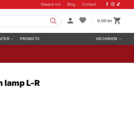
Despre noi
Blog
Contact
0.00
lei
NTER
PROMOTII
INCHIRIERI
n lamp L-R
p L-R