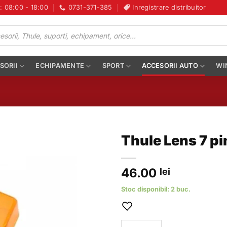
i: 08:00 - 18:00
0731-371-385
Inregistrare distribuitor
SORII
ECHIPAMENTE
SPORT
ACCESORII AUTO
WI
Thule Lens 7 pi
46.00
lei
Stoc disponibil: 2 buc.
Cantitate Thule Lens 7 pin lam