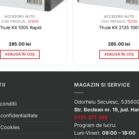
ACCESORII AUTO
ACCESORII AUTO
COD PRODUS:
121005
COD PRODUS:
112135
Thule Kit 1005 Rapid
Thule Kit 2135 106
285.00
lei
285.00
lei
ADAUGĂ ÎN COȘ
ADAUGĂ ÎN COȘ
II
MAGAZIN SI SERVICE
Odorheiu Secuiesc, 535600
conditii
Str. Beclean nr. 19, jud. Ha
 confidentialitate
0731-371-386
Program de lucru:
e Cookies
Luni-Vineri:
08:00 – 18:00