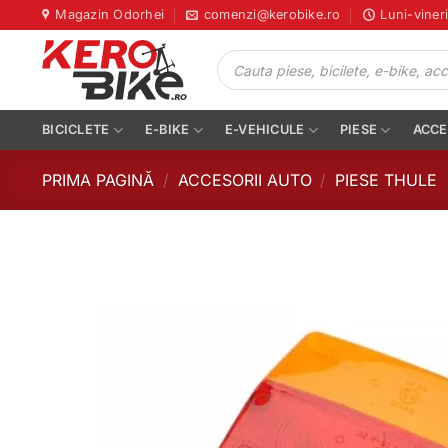
Skip
Magazin Odorhei
comenzi@kerobike.ro
Luni-viner
to
Products
content
search
BICICLETE
E-BIKE
E-VEHICULE
PIESE
ACCE
PRIMA PAGINĂ
/
ACCESORII AUTO
/
PIESE THULE