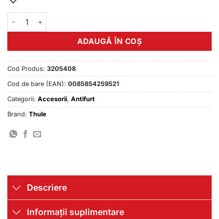
Cantitate Thule lacat antifurt TSA cu cifre negru
ADAUGĂ ÎN COȘ
Cod Produs:
3205408
Cod de bare (EAN):
0085854259521
Categorii:
Accesorii
,
Antifurt
Brand:
Thule
Descriere
Informații suplimentare