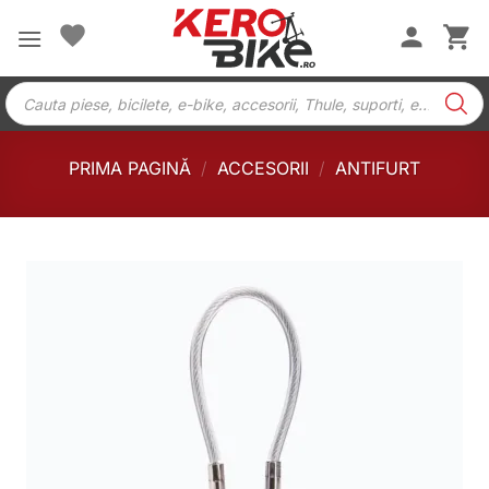
Skip
to
content
Products
search
PRIMA PAGINĂ
/
ACCESORII
/
ANTIFURT