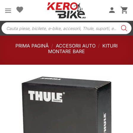
Skip
to
content
Products
search
PRIMA PAGINĂ
/
ACCESORII AUTO
/
KITURI
MONTARE BARE