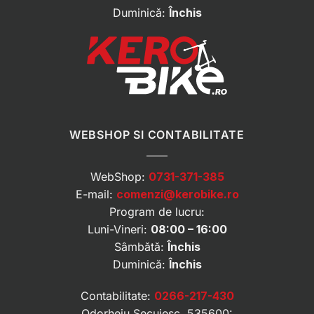
Duminică:
Închis
WEBSHOP SI CONTABILITATE
WebShop:
0731-371-385
E-mail:
comenzi@kerobike.ro
Program de lucru:
Luni-Vineri:
08:00 – 16:00
Sâmbătă:
Închis
Duminică:
Închis
Contabilitate:
0266-217-430
Odorheiu Secuiesc, 535600: