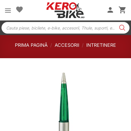
Skip
to
content
Products
search
PRIMA PAGINĂ
/
ACCESORII
/
INTRETINERE