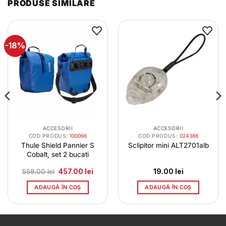
PRODUSE SIMILARE
-18%
ACCESORII
ACCESORII
COD PRODUS:
100066
COD PRODUS:
024388
Thule Shield Pannier S
Sclipitor mini ALT2701alb
Cobalt, set 2 bucati
Prețul
Prețul
559.00
lei
457.00
lei
19.00
lei
inițial
curent
a
este:
ADAUGĂ ÎN COȘ
ADAUGĂ ÎN COȘ
fost:
457.00 lei.
559.00 lei.