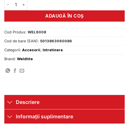
Cantitate TF2 Grease Gun Weldtite
ADAUGĂ ÎN COȘ
Cod Produs:
WEL6008
Cod de bare (EAN):
5013863060086
Categorii:
Accesorii
,
Intretinere
Brand:
Weldtite
Descriere
Informații suplimentare