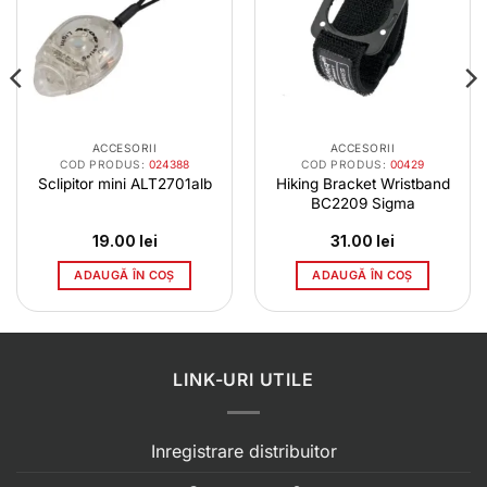
ACCESORII
ACCESORII
COD PRODUS:
024388
COD PRODUS:
00429
Sclipitor mini ALT2701alb
Hiking Bracket Wristband
BC2209 Sigma
19.00
lei
31.00
lei
ADAUGĂ ÎN COȘ
ADAUGĂ ÎN COȘ
LINK-URI UTILE
Inregistrare distribuitor