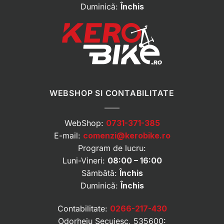
Duminică:
Închis
WEBSHOP SI CONTABILITATE
WebShop:
0731-371-385
E-mail:
comenzi@kerobike.ro
Program de lucru:
Luni-Vineri:
08:00 – 16:00
Sâmbătă:
Închis
Duminică:
Închis
Contabilitate:
0266-217-430
Odorheiu Secuiesc, 535600: