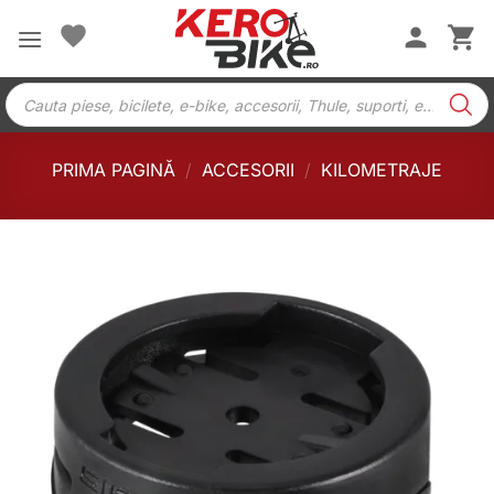
Skip
to
content
Products
search
PRIMA PAGINĂ
/
ACCESORII
/
KILOMETRAJE