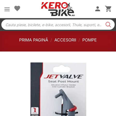
Skip
to
content
Products
search
PRIMA PAGINĂ
/
ACCESORII
/
POMPE