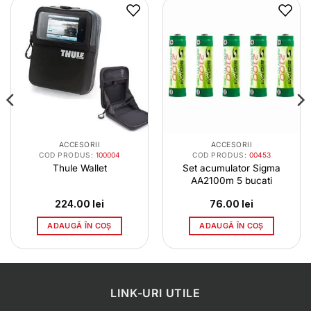
ACCESORII
ACCESORII
COD PRODUS:
100004
COD PRODUS:
00453
Thule Wallet
Set acumulator Sigma
AA2100m 5 bucati
224.00
lei
76.00
lei
ADAUGĂ ÎN COȘ
ADAUGĂ ÎN COȘ
LINK-URI UTILE