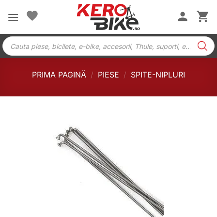
Skip
to
content
Products
search
PRIMA PAGINĂ
/
PIESE
/
SPITE-NIPLURI