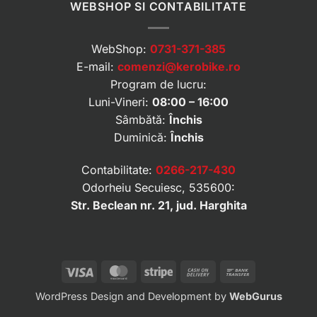
WEBSHOP SI CONTABILITATE
WebShop:
0731-371-385
E-mail:
comenzi@kerobike.ro
Program de lucru:
Luni-Vineri:
08:00 – 16:00
Sâmbătă:
Închis
Duminică:
Închis
Contabilitate:
0266-217-430
Odorheiu Secuiesc, 535600:
Str. Beclean nr. 21, jud. Harghita
Visa
MasterCard
Stripe
Cash
Bank
On
Transfer
WordPress Design and Development by
WebGurus
Delivery