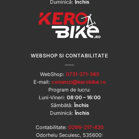
Duminică:
Închis
WEBSHOP SI CONTABILITATE
WebShop:
0731-371-385
E-mail:
comenzi@kerobike.ro
Program de lucru:
Luni-Vineri:
08:00 – 16:00
Sâmbătă:
Închis
Duminică:
Închis
Contabilitate:
0266-217-430
Odorheiu Secuiesc, 535600: