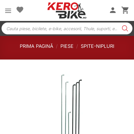
Skip
to
content
Products
search
PRIMA PAGINĂ
/
PIESE
/
SPITE-NIPLURI