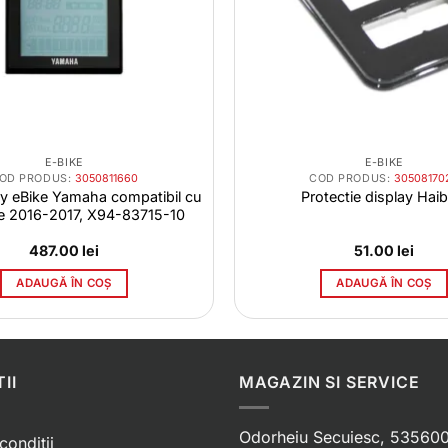
E-BIKE
E-BIKE
OD PRODUS:
3050811660
COD PRODUS:
30508170
y eBike Yamaha compatibil cu
Protectie display Haib
e 2016-2017, X94-83715-10
487.00
lei
51.00
lei
ADAUGĂ ÎN COȘ
ADAUGĂ ÎN COȘ
II
MAGAZIN SI SERVICE
Odorheiu Secuiesc, 535600
conditii