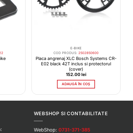
E-BIKE
22
COD PRODUS:
2502850600
ike
Placa angrenaj XLC Bosch Systems CR-
E02 black 42T inclus si protectorul
(cover)
152.00
lei
ADAUGĂ ÎN COȘ
WEBSHOP SI CONTABILITATE
:
WebShop:
0731-371-385