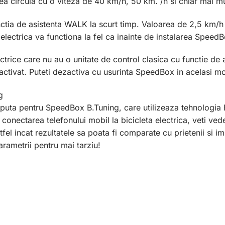
ea circula cu o viteza de 40 km/h, 50 km. /h si chiar mai m
ctia de asistenta WALK la scurt timp. Valoarea de 2,5 km/h (
lectrica va functiona la fel ca inainte de instalarea SpeedB
ctrice care nu au o unitate de control clasica cu functie de 
ctivat. Puteti dezactiva cu usurinta SpeedBox in acelasi m
g
puta pentru SpeedBox B.Tuning, care utilizeaza tehnologia B
conectarea telefonului mobil la bicicleta electrica, veti vede
astfel incat rezultatele sa poata fi comparate cu prietenii si
arametrii pentru mai tarziu!