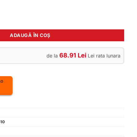
ntru Bosch compatibil cu SpeedBox App, KIOX, INTUVIA, NYON (
ADAUGĂ ÎN COȘ
68.91 Lei
de la
Lei rata lunara
610