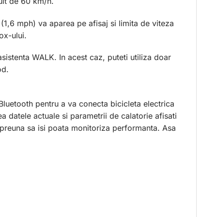
ult de 60 km/h.
1,6 mph) va aparea pe afisaj si limita de viteza
ox-ului.
asistenta WALK. In acest caz, puteti utiliza doar
od.
luetooth pentru a va conecta bicicleta electrica
a datele actuale si parametrii de calatorie afisati
 impreuna sa isi poata monitoriza performanta. Asa