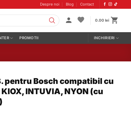
Despre noi
Blog
Contact
0.00
lei
NTER
PROMOTII
INCHIRIERI
. pentru Bosch compatibil cu
 KIOX, INTUVIA, NYON (cu
)