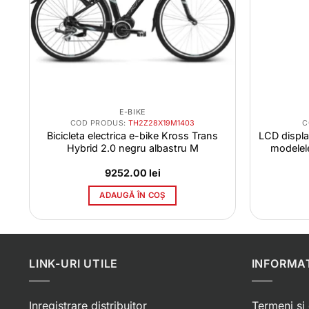
E-BIKE
COD PRODUS:
TH2Z28X19M1403
C
te
Bicicleta electrica e-bike Kross Trans
LCD displa
Hybrid 2.0 negru albastru M
modelel
9252.00
lei
ADAUGĂ ÎN COȘ
LINK-URI UTILE
INFORMAT
Inregistrare distribuitor
Termeni si 