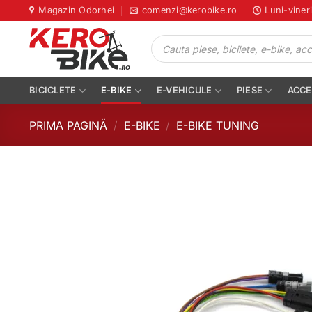
Skip
Magazin Odorhei
comenzi@kerobike.ro
Luni-viner
to
Products
content
search
BICICLETE
E-BIKE
E-VEHICULE
PIESE
ACCE
PRIMA PAGINĂ
/
E-BIKE
/
E-BIKE TUNING