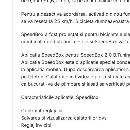
de 9,9 km/h (6,2 mph) si de acum inainte veti put
Pentru a dezactiva acordarea, activati din nou fun
se va reseta la 25 km/h. Bicicleta dumneavoastra e
SpeedBox a fost proiectat si pentru bicicletele ele
combinatia de butoane + – + – si SpeedBox va fi a
Aplicatia SpeedBox pentru SpeedBox 2.0 B.Tunin
Aplicatia SpeedBox este o aplicatie special conce
la aplicatia mobila. Dupa descarcarea aplicatiei si 
pe telefon. Calatoriile individuale pot fi stocate 
ca bucurati-va de plimbare si lasati sa verificati p
Caracteristicile aplicatiei SpeedBox:
Controlul reglajului
Salvarea si vizualizarea calatoriilor dvs
Reglaj invizibil