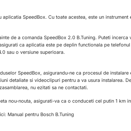
u aplicatia SpeedBox. Cu toate acestea, este un instrument
nainte de a comanda SpeedBox 2.0 B.Tuning. Puteti incerca 
a asigurati ca aplicatia este pe deplin functionala pe telefo
 4.0 sau o versiune superioara.
duselor SpeedBox, asigurandu-ne ca procesul de instalare es
uni detaliate si videoclipuri pentru a va usura instalarea. 
asamblarea, nu ezitati sa ne contactati.
leta nou-nouta, asigurati-va ca o conduceti cel putin 1 km in
 aici: Manual pentru Bosch B.Tuning