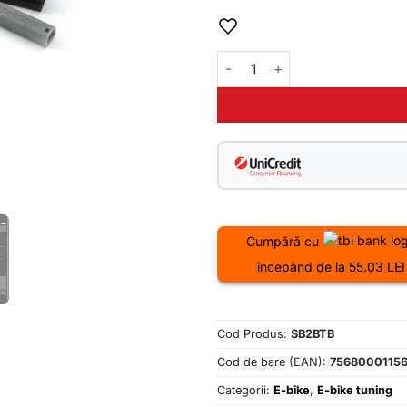
Cantitate SpeedBox 2.0 B. pe
Cumpără cu
începând de la 55.03 LEI
Cod Produs:
SB2BTB
Cod de bare (EAN):
7568000115
Categorii:
E-bike
,
E-bike tuning