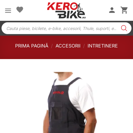
Skip
to
content
Products
search
PRIMA PAGINĂ
/
ACCESORII
/
INTRETINERE