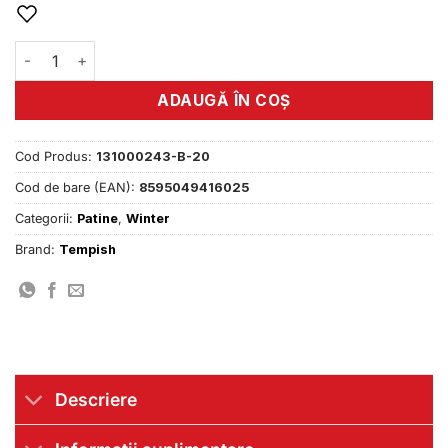
fost:
48.00 lei.
58.00 lei.
Cantitate Siret pentru patine hockey 200 cm waxed black
ADAUGĂ ÎN COȘ
Cod Produs:
131000243-B-20
Cod de bare (EAN):
8595049416025
Categorii:
Patine
,
Winter
Brand:
Tempish
Descriere