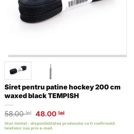
Siret pentru patine hockey 200 cm
waxed black TEMPISH
Prețul
Prețul
58.00
48.00
lei
lei
inițial
curent
Stoc limitat - disponibilitatea produsului va fi confirmată
a
este:
telefonic sau prin e-mail.