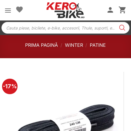
Skip
to
content
Products
search
PRIMA PAGINĂ
/
WINTER
/
PATINE
-17%