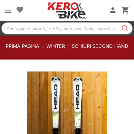
Skip
to
content
Products
search
PRIMA PAGINĂ
/
WINTER
/
SCHIURI SECOND HAND