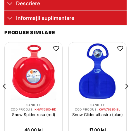
Descriere
Informații suplimentare
PRODUSE SIMILARE
SANIUTE
SANIUTE
COD PRODUS:
KHW76500-RD
COD PRODUS:
KHW76330-BL
Snow Spider rosu (red)
Snow Glider albastru (blue)
48.00
lei
17.00
lei