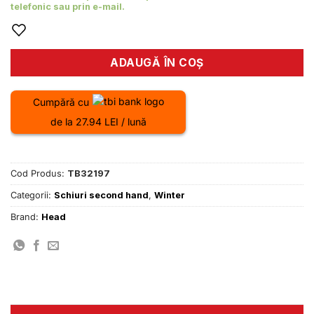
telefonic sau prin e-mail.
ADAUGĂ ÎN COȘ
Cumpără cu
de la 27.94 LEI / lună
Cod Produs:
TB32197
Categorii:
Schiuri second hand
,
Winter
Brand:
Head