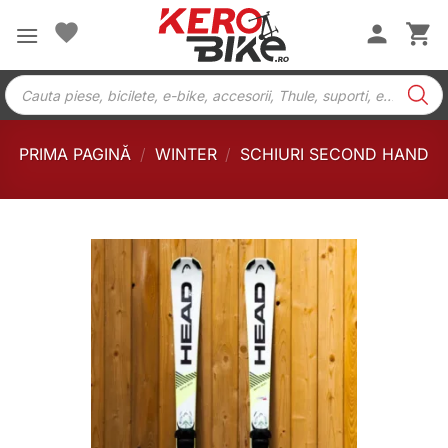
Skip
to
content
Products
search
PRIMA PAGINĂ
/
WINTER
/
SCHIURI SECOND HAND