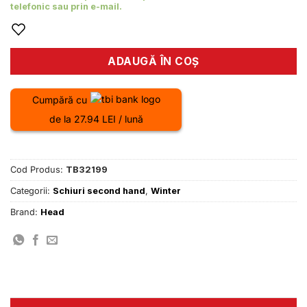
telefonic sau prin e-mail.
ADAUGĂ ÎN COȘ
Cumpără cu
de la 27.94 LEI / lună
Cod Produs:
TB32199
Categorii:
Schiuri second hand
,
Winter
Brand:
Head