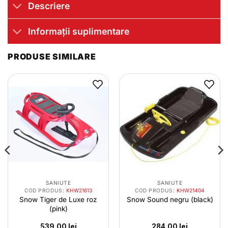
Descriere
Informații suplimentare
PRODUSE SIMILARE
SANIUTE
SANIUTE
COD PRODUS:
KHW21613
COD PRODUS:
KHW21404
Snow Tiger de Luxe roz
Snow Sound negru (black)
(pink)
539.00
lei
284.00
lei