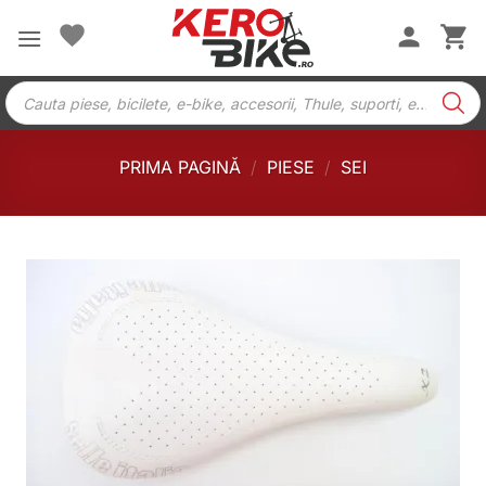
Skip
to
content
Products
search
PRIMA PAGINĂ
/
PIESE
/
SEI