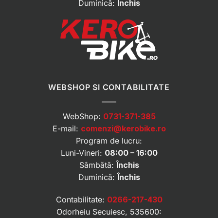
Duminică:
Închis
WEBSHOP SI CONTABILITATE
WebShop:
0731-371-385
E-mail:
comenzi@kerobike.ro
Program de lucru:
Luni-Vineri:
08:00 – 16:00
Sâmbătă:
Închis
Duminică:
Închis
Contabilitate:
0266-217-430
Odorheiu Secuiesc, 535600: