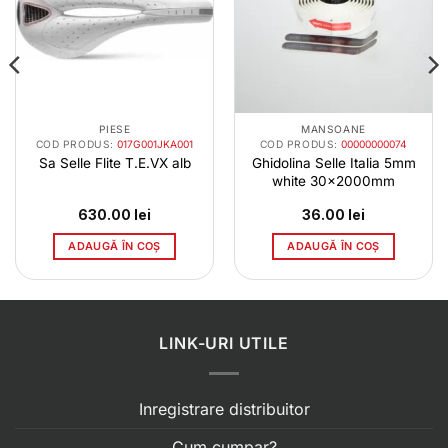
PIESE
MANSOANE
COD PRODUS:
017G001JKA001
COD PRODUS:
00000000074
Sa Selle Flite T.E.VX alb
Ghidolina Selle Italia 5mm
white 30x2000mm
630.00
lei
36.00
lei
ADAUGĂ ÎN COȘ
ADAUGĂ ÎN COȘ
LINK-URI UTILE
Inregistrare distribuitor
Cum cumpar?