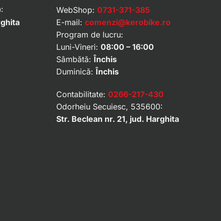
:
WebShop:
0731-371-385
rghita
E-mail:
comenzi@kerobike.ro
Program de lucru:
Luni-Vineri:
08:00 – 16:00
Sâmbătă:
Închis
Duminică:
Închis
Contabilitate:
0266-217-430
Odorheiu Secuiesc, 535600:
Str. Beclean nr. 21, jud. Harghita