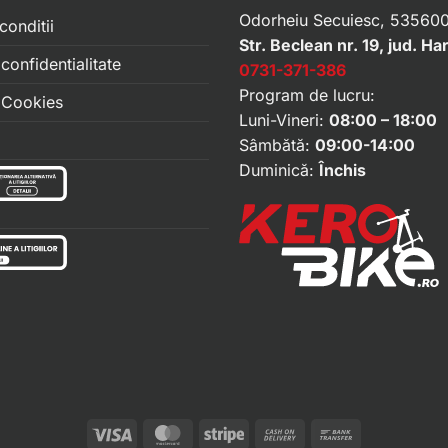
Odorheiu Secuiesc, 535600
conditii
Str. Beclean nr. 19, jud. Ha
 confidentialitate
0731-371-386
Program de lucru:
e Cookies
Luni-Vineri:
08:00 – 18:00
Sâmbătă:
09:00-14:00
Duminică:
Închis
Visa
MasterCard
Stripe
Cash
Bank