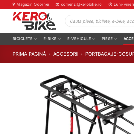
Skip
Magazin Odorhei
comenzi@kerobike.ro
Luni-viner
to
Products
content
search
BICICLETE
E-BIKE
E-VEHICULE
PIESE
ACCE
PRIMA PAGINĂ
/
ACCESORII
/
PORTBAGAJE-COSUR