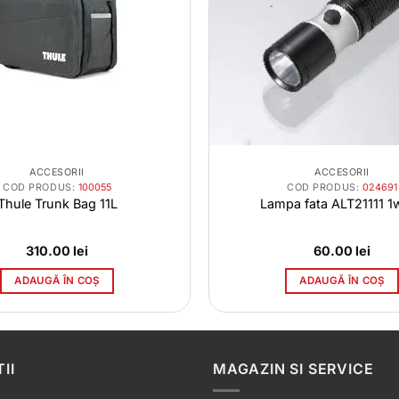
ACCESORII
ACCESORII
COD PRODUS:
100055
COD PRODUS:
024691
Thule Trunk Bag 11L
Lampa fata ALT21111 1
310.00
lei
60.00
lei
ADAUGĂ ÎN COȘ
ADAUGĂ ÎN COȘ
II
MAGAZIN SI SERVICE