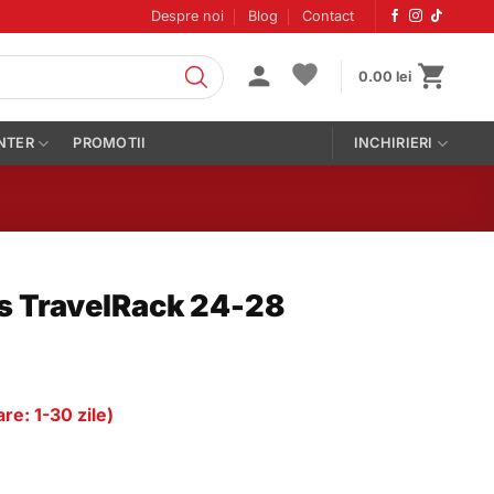
Despre noi
Blog
Contact
0.00
lei
NTER
PROMOTII
INCHIRIERI
s TravelRack 24-28
re: 1-30 zile)