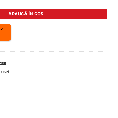
avelRack 24-28
ADAUGĂ ÎN COȘ
389
cosuri