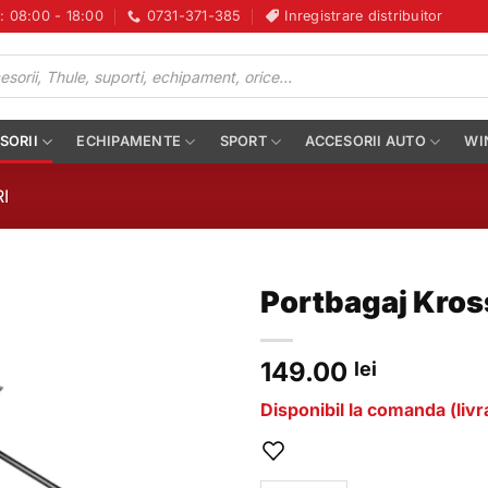
i: 08:00 - 18:00
0731-371-385
Inregistrare distribuitor
SORII
ECHIPAMENTE
SPORT
ACCESORII AUTO
WI
I
Portbagaj Kros
149.00
lei
Disponibil la comanda (livra