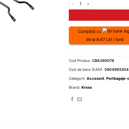
Cantitate Portbagaj Kross Tr
Cumpără cu
de la 8.67 LEI / lună
Cod Produs:
CBA260078
Cod de bare (EAN):
5904993304
Categorii:
Accesorii
,
Portbagaje-
Brand:
Kross