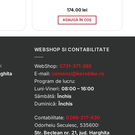
174.00
lei
ADAUGĂ ÎN COȘ
WEBSHOP SI CONTABILITATE
:
WebShop:
0731-371-385
rghita
E-mail:
comenzi@kerobike.ro
Program de lucru:
Luni-Vineri:
08:00 – 16:00
Sâmbătă:
Închis
Duminică:
Închis
Contabilitate:
0266-217-430
Odorheiu Secuiesc, 535600:
Str. Beclean nr. 21, jud. Harghita