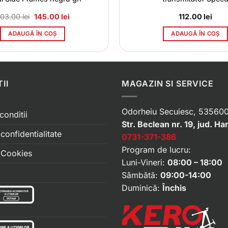
Prețul
Prețul
203.00
lei
145.00
lei
112.00
lei
inițial
curent
a
este:
ADAUGĂ ÎN COȘ
ADAUGĂ ÎN COȘ
fost:
145.00 lei.
203.00 lei.
II
MAGAZIN SI SERVICE
Odorheiu Secuiesc, 535600
conditii
Str. Beclean nr. 19, jud. Ha
 confidentialitate
0731-371-386
Program de lucru:
e Cookies
Luni-Vineri:
08:00 – 18:00
Sâmbătă:
09:00-14:00
Duminică:
Închis