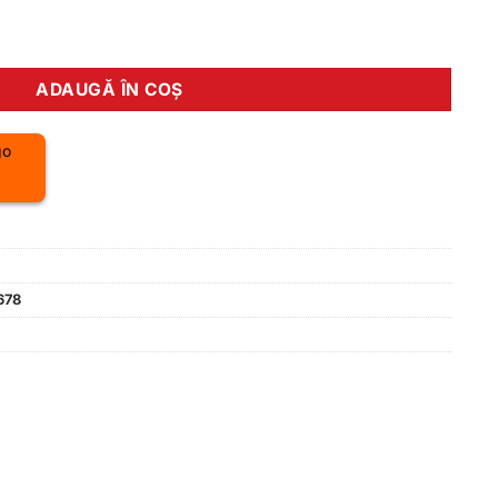
E ZT-724 Dual Co2 AV 130mm blue
ADAUGĂ ÎN COȘ
678