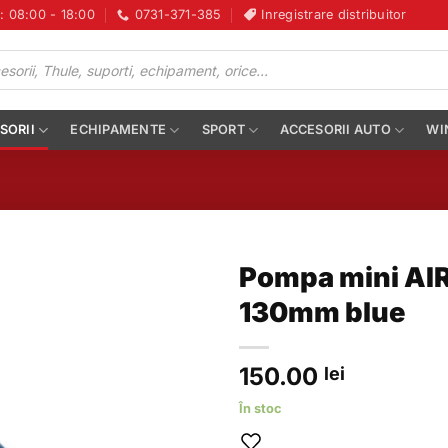
i: 08:00 - 18:00
0731-371-385
Inregistrare distribuitor
SORII
ECHIPAMENTE
SPORT
ACCESORII AUTO
WI
Pompa mini AI
130mm blue
150.00
lei
În stoc