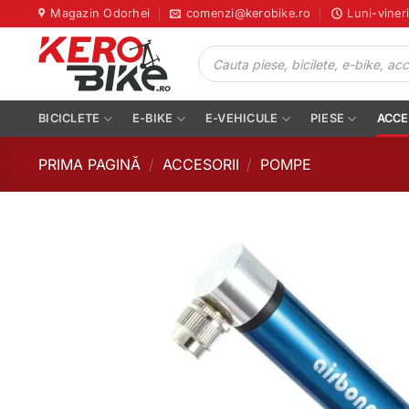
Skip
Magazin Odorhei
comenzi@kerobike.ro
Luni-viner
to
Products
content
search
BICICLETE
E-BIKE
E-VEHICULE
PIESE
ACCE
PRIMA PAGINĂ
/
ACCESORII
/
POMPE