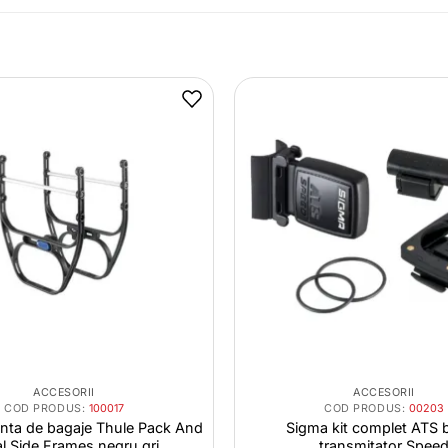
ACCESORII
ACCESORII
COD PRODUS:
100017
COD PRODUS:
00203
nta de bagaje Thule Pack And
Sigma kit complet ATS b
l Side Frames negru gri
transmitator Spee