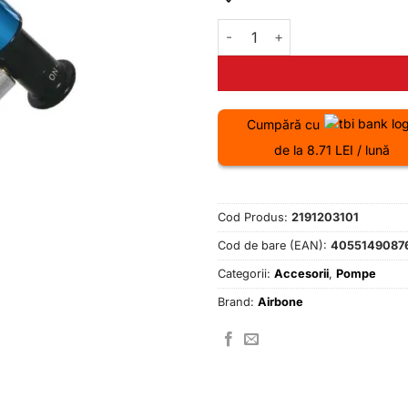
Cantitate Pompa mini AIRBON
Cumpără cu
de la 8.71 LEI / lună
Cod Produs:
2191203101
Cod de bare (EAN):
4055149087
Categorii:
Accesorii
,
Pompe
Brand:
Airbone