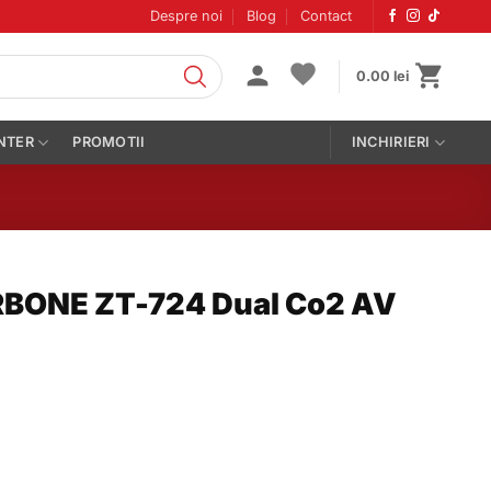
Despre noi
Blog
Contact
0.00
lei
NTER
PROMOTII
INCHIRIERI
RBONE ZT-724 Dual Co2 AV