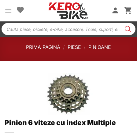
Skip
to
content
Products
search
PRIMA PAGINĂ
/
PIESE
/
PINIOANE
Pinion 6 viteze cu index Multiple