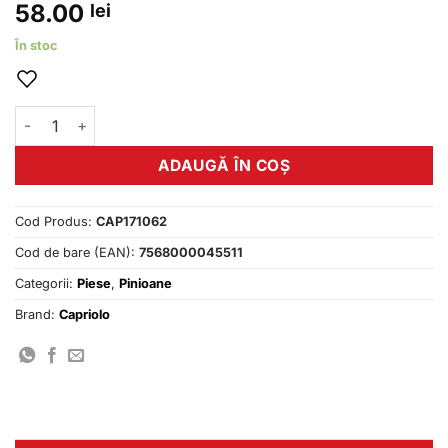
58.00
lei
În stoc
Cantitate Pinion 6 viteze cu index Multiple
ADAUGĂ ÎN COȘ
Cod Produs:
CAP171062
Cod de bare (EAN):
7568000045511
Categorii:
Piese
,
Pinioane
Brand:
Capriolo