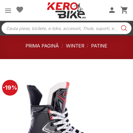
Skip
to
content
Products
search
PRIMA PAGINĂ
/
WINTER
/
PATINE
-19%