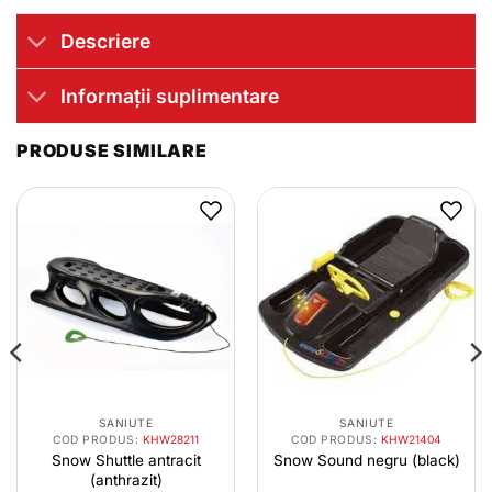
Descriere
Informații suplimentare
PRODUSE SIMILARE
SANIUTE
SANIUTE
COD PRODUS:
KHW28211
COD PRODUS:
KHW21404
Snow Shuttle antracit
Snow Sound negru (black)
(anthrazit)