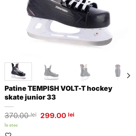
Patine TEMPISH VOLT-T hockey
skate junior 33
Prețul
Prețul
370.00
299.00
lei
lei
inițial
curent
În stoc
a
este: