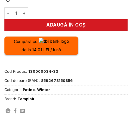
fost:
299.00 lei.
370.00 lei.
Cantitate Patine TEMPISH VOLT-T hockey skate junior 33
ADAUGĂ ÎN COȘ
Cumpără cu
de la 14.01 LEI / lună
Cod Produs:
130000034-33
Cod de bare (EAN):
8592678150856
Categorii:
Patine
,
Winter
Brand:
Tempish