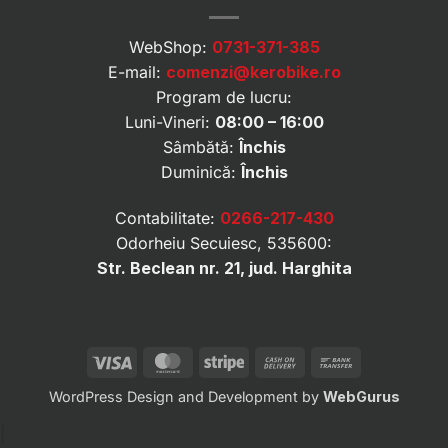
WebShop:
0731-371-385
E-mail:
comenzi@kerobike.ro
Program de lucru:
Luni-Vineri:
08:00 – 16:00
Sâmbătă:
Închis
Duminică:
Închis
Contabilitate:
0266-217-430
Odorheiu Secuiesc, 535600:
Str. Beclean nr. 21, jud. Harghita
Visa
MasterCard
Stripe
Cash
Bank
On
Transfer
WordPress Design and Development by
WebGurus
Delivery
|