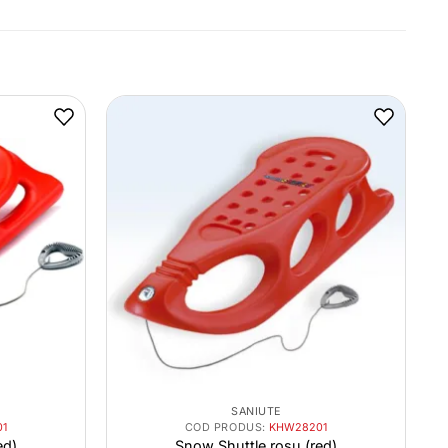
SANIUTE
1
COD PRODUS:
KHW28201
ed)
Snow Shuttle rosu (red)