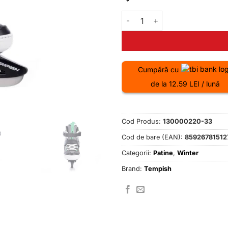
320.00 
Cantitate Patine Reglabile T
Cumpără cu
de la 12.59 LEI / lună
Cod Produs:
130000220-33
Cod de bare (EAN):
85926781512
Categorii:
Patine
,
Winter
Brand:
Tempish