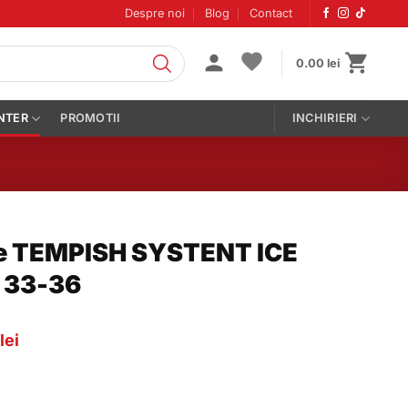
Despre noi
Blog
Contact
0.00
lei
NTER
PROMOTII
INCHIRIERI
le TEMPISH SYSTENT ICE
e 33-36
Prețul
0
lei
curent
este:
259.00 lei.