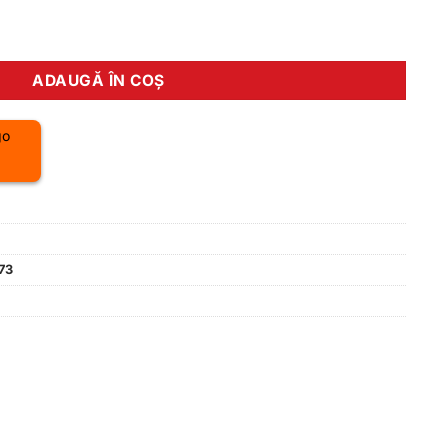
lei.
EMPISH SYSTENT ICE negru gri verde 33-36
ADAUGĂ ÎN COȘ
73