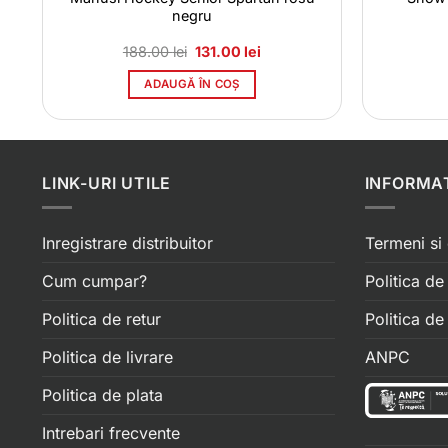
negru
Prețul
Prețul
188.00
lei
131.00
lei
inițial
curent
a
este:
ADAUGĂ ÎN COȘ
fost:
131.00 lei.
188.00 lei.
LINK-URI UTILE
INFORMAT
Inregistrare distribuitor
Termeni si 
Cum cumpar?
Politica de
Politica de retur
Politica d
Politica de livrare
ANPC
Politica de plata
Intrebari frecvente