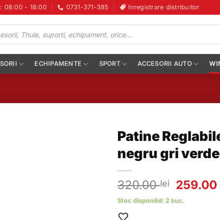
i: 08:00 - 18:00
0731-371-385
Inregistrare distribuitor
SORII
ECHIPAMENTE
SPORT
ACCESORII AUTO
WI
Patine Reglabi
negru gri verd
Prețul
320.00
259.0
lei
inițial
Stoc disponibil: 2 buc.
a
fost: