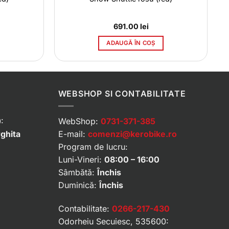
691.00
lei
ADAUGĂ ÎN COȘ
WEBSHOP SI CONTABILITATE
:
WebShop:
0731-371-385
rghita
E-mail:
comenzi@kerobike.ro
Program de lucru:
Luni-Vineri:
08:00 – 16:00
Sâmbătă:
Închis
Duminică:
Închis
Contabilitate:
0266-217-430
Odorheiu Secuiesc, 535600: