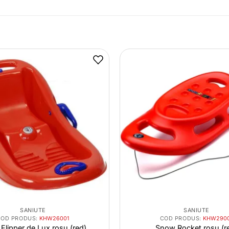
SANIUTE
SANIUTE
COD PRODUS:
KHW26001
COD PRODUS:
KHW2900
Flipper de Lux rosu (red)
Snow Rocket rosu (r