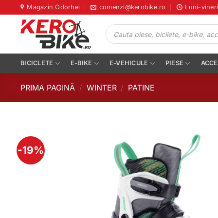
Skip
Magazin Odorhei
comenzi@kerobike.ro
Luni-viner
to
Products
content
search
BICICLETE
E-BIKE
E-VEHICULE
PIESE
ACCE
PRIMA PAGINĂ
/
WINTER
/
PATINE
-19%