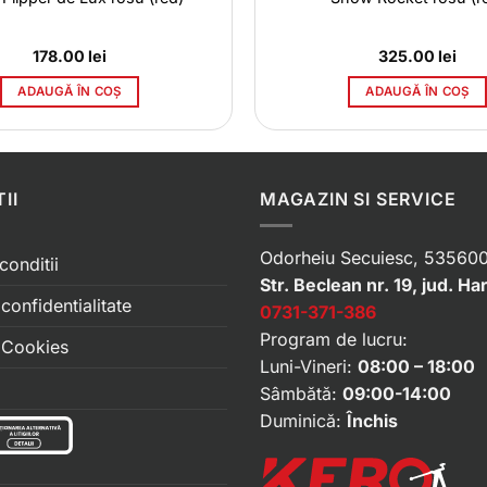
178.00
lei
325.00
lei
ADAUGĂ ÎN COȘ
ADAUGĂ ÎN COȘ
II
MAGAZIN SI SERVICE
Odorheiu Secuiesc, 535600
conditii
Str. Beclean nr. 19, jud. Ha
 confidentialitate
0731-371-386
Program de lucru:
e Cookies
Luni-Vineri:
08:00 – 18:00
Sâmbătă:
09:00-14:00
Duminică:
Închis