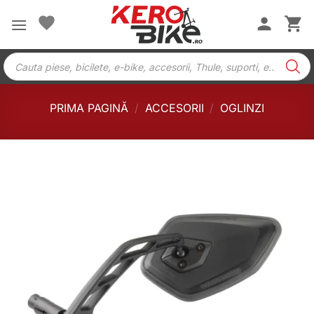
Skip
to
content
Products
search
PRIMA PAGINĂ
/
ACCESORII
/
OGLINZI