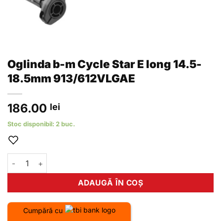
Oglinda b-m Cycle Star E long 14.5-
18.5mm 913/612VLGAE
186.00
lei
Stoc disponibil: 2 buc.
Cantitate Oglinda b-m Cycle Star E long 14.5-18.5mm 913/61
ADAUGĂ ÎN COȘ
Cumpără cu