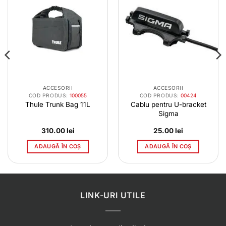
ACCESORII
ACCESORII
COD PRODUS:
100055
COD PRODUS:
00424
Thule Trunk Bag 11L
Cablu pentru U-bracket
Sigma
310.00
lei
25.00
lei
ADAUGĂ ÎN COȘ
ADAUGĂ ÎN COȘ
LINK-URI UTILE