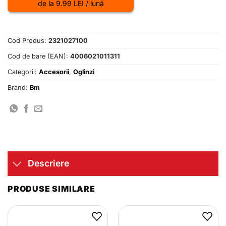
de la 9.99 LEI / lună
Cod Produs:
2321027100
Cod de bare (EAN):
4006021011311
Categorii:
Accesorii
,
Oglinzi
Brand:
Bm
Descriere
PRODUSE SIMILARE