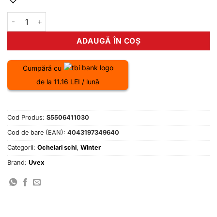
fost:
219.00 lei.
300.00 lei.
Cantitate Ochelari schi Uvex elemnt LGL white dl/LGL-clear S1
ADAUGĂ ÎN COȘ
Cumpără cu
de la 11.16 LEI / lună
Cod Produs:
S5506411030
Cod de bare (EAN):
4043197349640
Categorii:
Ochelari schi
,
Winter
Brand:
Uvex