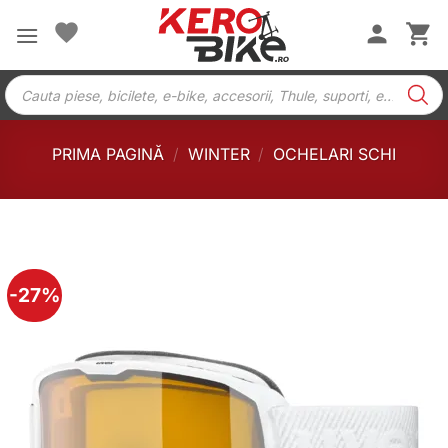
Skip
to
content
Products
search
PRIMA PAGINĂ
/
WINTER
/
OCHELARI SCHI
-27%