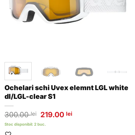
Ochelari schi Uvex elemnt LGL white
dl/LGL-clear S1
Prețul
Prețul
300.00
219.00
lei
lei
inițial
curent
Stoc disponibil: 2 buc.
a
este: