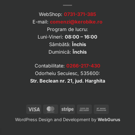
WebShop:
0731-371-385
E-mail:
comenzi@kerobike.ro
Program de lucru:
Luni-Vineri:
08:00 – 16:00
Sâmbătă:
Închis
Duminică:
Închis
Contabilitate:
0266-217-430
Odorheiu Secuiesc, 535600:
Str. Beclean nr. 21, jud. Harghita
Visa
MasterCard
Stripe
Cash
Bank
On
Transfer
WordPress Design and Development by
WebGurus
Delivery
|