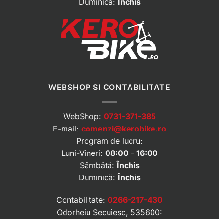
Duminică:
Închis
WEBSHOP SI CONTABILITATE
WebShop:
0731-371-385
E-mail:
comenzi@kerobike.ro
Program de lucru:
Luni-Vineri:
08:00 – 16:00
Sâmbătă:
Închis
Duminică:
Închis
Contabilitate:
0266-217-430
Odorheiu Secuiesc, 535600: