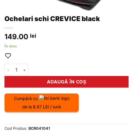
Ochelari schi CREVICE black
149.00
lei
În stoc
Cantitate Ochelari schi CREVICE black
ADAUGĂ ÎN COȘ
Cumpără cu
de la 8.67 LEI / lună
Cod Produs:
BCR041041