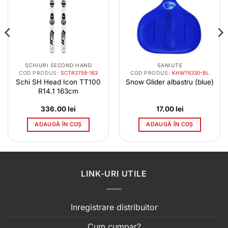
SCHIURI SECOND HAND
SANIUTE
COD PRODUS:
SCTR2758-163
COD PRODUS:
KHW76330-BL
Schi SH Head Icon TT100
Snow Glider albastru (blue)
R14.1 163cm
336.00
lei
17.00
lei
ADAUGĂ ÎN COȘ
ADAUGĂ ÎN COȘ
LINK-URI UTILE
Inregistrare distribuitor
Cum cumpar?