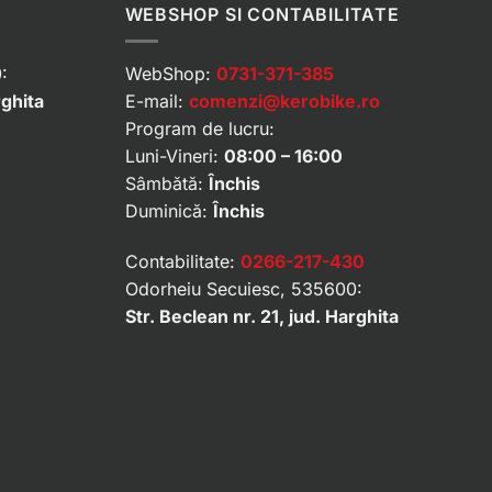
WEBSHOP SI CONTABILITATE
:
WebShop:
0731-371-385
rghita
E-mail:
comenzi@kerobike.ro
Program de lucru:
Luni-Vineri:
08:00 – 16:00
Sâmbătă:
Închis
Duminică:
Închis
Contabilitate:
0266-217-430
Odorheiu Secuiesc, 535600:
Str. Beclean nr. 21, jud. Harghita