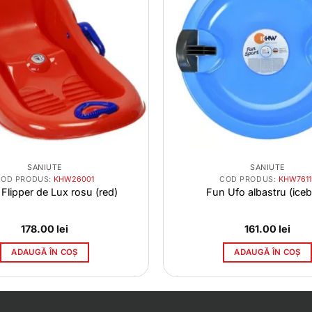
SANIUTE
SANIUTE
COD PRODUS:
KHW26001
COD PRODUS:
KHW7611
Flipper de Lux rosu (red)
Fun Ufo albastru (iceb
178.00
lei
161.00
lei
ADAUGĂ ÎN COȘ
ADAUGĂ ÎN COȘ