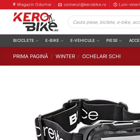
Skip
Magazin Odorhei
comenzi@kerobike.ro
Luni-viner
to
Products
content
search
BICICLETE
E-BIKE
E-VEHICULE
PIESE
ACCE
PRIMA PAGINĂ
/
WINTER
/
OCHELARI SCHI