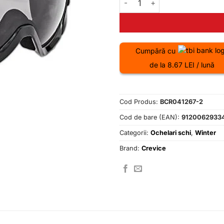
Cumpără cu
de la 8.67 LEI / lună
Cod Produs:
BCR041267-2
Cod de bare (EAN):
9120062933
Categorii:
Ochelari schi
,
Winter
Brand:
Crevice