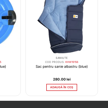
SANIUTE
5
COD PRODUS:
KHW19156
lue)
Sac pentru sanie albastru (blue)
280.00
lei
ADAUGĂ ÎN COȘ