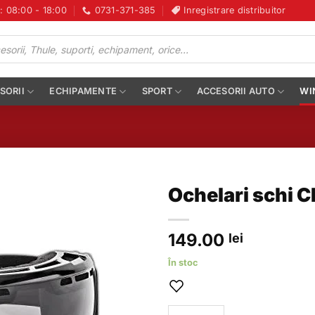
i: 08:00 - 18:00
0731-371-385
Inregistrare distribuitor
SORII
ECHIPAMENTE
SPORT
ACCESORII AUTO
WI
Ochelari schi 
149.00
lei
În stoc
Cantitate Ochelari schi CREVI