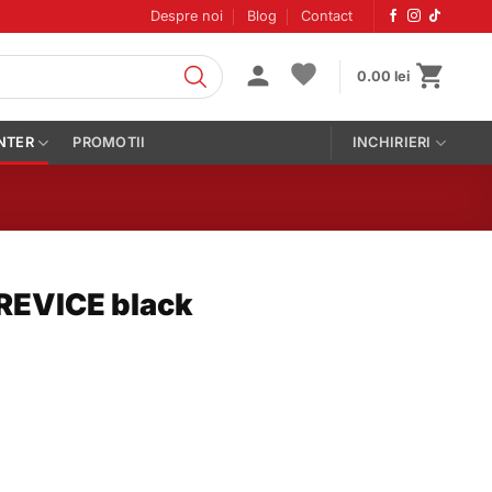
Despre noi
Blog
Contact
0.00
lei
NTER
PROMOTII
INCHIRIERI
CREVICE black
CE black